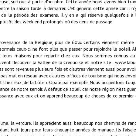
use, surtout à partir d'octobre. Cette année nous avons bien trav
contre la saison tarde à démarrer. C'et général cette année car il n'
 de la période des examens. Il y en a qui réserve quelquefois à 
st plutôt des week end prolongés où des gens de passage.
rovenance de la Belgique, plus de 60%. Certains viennent même 
ésormais ceux-ci ne font plus que passer pour rejoindre le soleil. A
nt leurs maisons pour repartir chez eux. Nous sommes connus au
uvent découvrir la Vallée de la Créquoise et notre site : www.labuca
es sont revenues plusieurs fois et d'autres viennent aussi pour avoi
 pas mal en réseau avec d'autres offices de tourisme qui nous envo
ment chez eux, de la Côte d'Opale par exemple. Nous accueillons touj
nce de notre terroir. A défaut de soleil car notre région n'est guè
naissance avec eux et on apprend beaucoup de choses de ce premier
calme, la verdure. Ils apprécient aussi beaucoup nos chemins de ra
nt huit jours pour leurs cinquante années de mariage. Ils faisaie