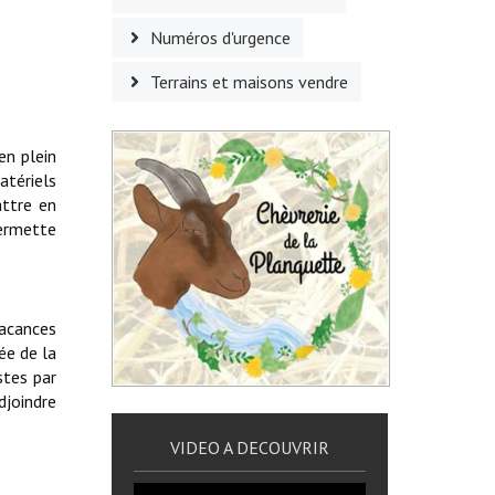
Numéros d'urgence
Terrains et maisons vendre
en plein
atériels
attre en
fermette
vacances
lée de la
istes par
djoindre
VIDEO A DECOUVRIR