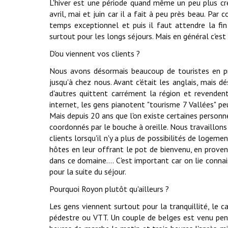
L'hiver est une période quand même un peu plus cre
avril, mai et juin car il a fait à peu près beau. Par 
temps exceptionnel et puis il faut attendre la fin
surtout pour les longs séjours. Mais en général c'e
D'ou viennent vos clients ?
Nous avons désormais beaucoup de touristes en p
jusqu'à chez nous. Avant c'était les anglais, mais d
d'autres quittent carrément la région et revende
internet, les gens pianotent "tourisme 7 Vallées" pe
Mais depuis 20 ans que l'on existe certaines personn
coordonnés par le bouche à oreille. Nous travaillons
clients lorsqu'il n'y a plus de possibilités de loge
hôtes en leur offrant le pot de bienvenu, en provena
dans ce domaine.... C'est important car on lie con
pour la suite du séjour.
Pourquoi Royon plutôt qu'ailleurs ?
Les gens viennent surtout pour la tranquillité, le 
pédestre ou VTT. Un couple de belges est venu penda