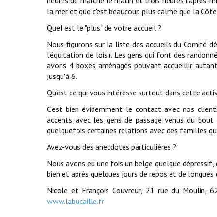
heures de marche le matin et trois heures l'après-midi
la mer et que c'est beaucoup plus calme que la Côte
Quel est le "plus" de votre accueil ?
Nous figurons sur la liste des accueils du Comité 
l'équitation de loisir. Les gens qui font des randon
avons 4 boxes aménagés pouvant accueillir autant 
jusqu'à 6.
Qu'est ce qui vous intéresse surtout dans cette activ
C'est bien évidemment le contact avec nos clients
accents avec les gens de passage venus du bout 
quelquefois certaines relations avec des familles qui 
Avez-vous des anecdotes particulières ?
Nous avons eu une fois un belge quelque dépressif, et
bien et après quelques jours de repos et de longues c
Nicole et François Couvreur, 21 rue du Moulin,
www.labucaille.fr