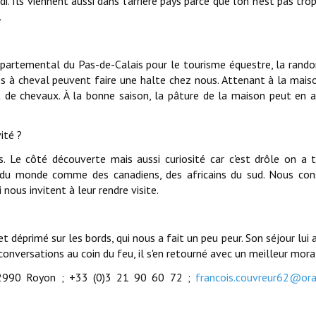
. Ils viennent aussi dans l'arrière pays parce que l'on n'est pas trop
.
départemental du Pas-de-Calais pour le tourisme équestre, la rand
nés à cheval peuvent faire une halte chez nous. Attenant à la mais
de chevaux. À la bonne saison, la pâture de la maison peut en ac
ité ?
. Le côté découverte mais aussi curiosité car c'est drôle on a 
du monde comme des canadiens, des africains du sud. Nous con
nous invitent à leur rendre visite.
 déprimé sur les bords, qui nous a fait un peu peur. Son séjour lui a
onversations au coin du feu, il s'en retourné avec un meilleur mora
 62990 Royon ; +33 (0)3 21 90 60 72 ;
francois.couvreur62@ora