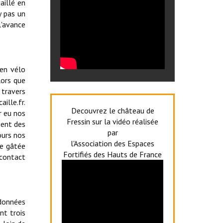
aillé en
y pas un
l'avance
en vélo
lors que
 travers
ille.fr.
Decouvrez le château de
r eu nos
Fressin sur la vidéo réalisée
ient des
par
ours nos
l'Association des Espaces
re gâtée
Fortifiés des Hauts de France
 contact
ndonnées
nt trois