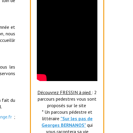
 loin de
onnée et
on, nous
cueillir
tous les
servons
Découvrez FRESSIN à pied
: 2
parcours pedestres vous sont
 fait du
proposés sur le site
l.
* Un parcours pédestre et
nge.fr
;
littéraire
"Sur les pas de
Georges BERNANOS"
qui
vous racontera sa vie