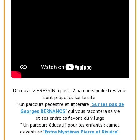
Artisans
Agents immobiliers
Réserver une salle
Salle Georges Delépine
Maison des services et des associations fressinoises
VILLE ACTIVE
Village culturel
Découvrez FRESSIN à pied
: 2 parcours pedestres vous
sont proposés sur le site
La société musicale de l'Avenir Fressinois
* Un parcours pédestre et littéraire
"Sur les pas de
La troupe théâtrale de l'Avenir Fressinois
Georges BERNANOS"
qui vous racontera sa vie
et ses endroits favoris du village
Les Amis du Patrimoine
* Un parcours éducatif pour les enfants : carnet
d'aventure
"Entr
e Mystères Pierre et Rivière"
L'association du château