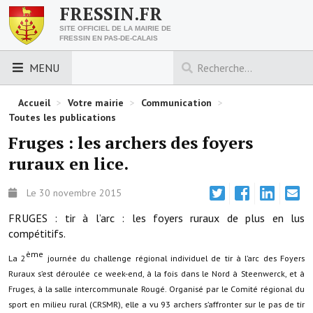
FRESSIN.FR
SITE OFFICIEL DE LA MAIRIE DE
FRESSIN EN PAS-DE-CALAIS
MENU
LES ESSENTIELS
Accueil
>
Votre mairie
>
Communication
>
Toutes les publications
Découvrez Fressin
Fruges : les archers des foyers
ruraux en lice.
Venir à Fressin
Urbanisme
Le 30 novembre 2015
FRUGES : tir à l’arc : les foyers ruraux de plus en lus
Nous contacter
compétitifs.
Horaires de la mairie
ème
La 2
journée du challenge régional individuel de tir à l’arc des Foyers
Ruraux s’est déroulée ce week-end, à la fois dans le Nord à Steenwerck, et à
Les foulées fressinoises
Fruges, à la salle intercommunale Rougé. Organisé par le Comité régional du
sport en milieu rural (CRSMR), elle a vu 93 archers s’affronter sur le pas de tir
ACCÈS RAPIDE