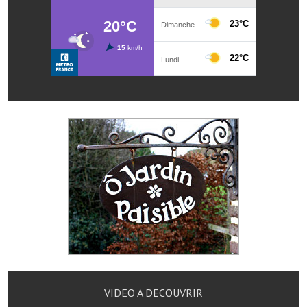
Les réseaux partenaires
L'association des maires
L'office de tourisme
Le conseil départemental
VILLE PRATIQUE
Services publics intercommunaux
Affaires scolaires, CCAS
Eaux, assainissement
France services
France Renov
Déchets ménagers, tri sélectif, encombrants
VIDEO A DECOUVRIR