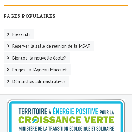
Le foyer rural
PAGES POPULAIRES
Le club de l'amitié
Le comité des fêtes
Fressin.fr
L'association Avotra-France
Réserver la salle de réunion de la MSAF
Le foyer de la Planquette
Bientôt, la nouvelle école?
L'association des anciens combattants
Fruges : à l'Agneau Macquet
L'association des anciens sapeurs-pompiers volontaires
Démarches administratives
Village sportif
L'US Crequy Fressin
La société de chasse
La société de pêche