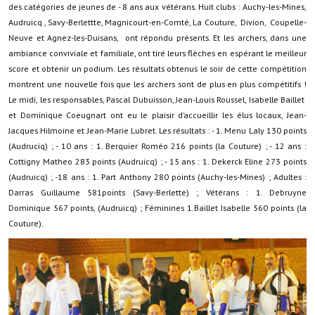
des catégories de jeunes de - 8 ans aux vétérans. Huit clubs : Auchy-les-Mines,
Audruicq , Savy-Berlettte, Magnicourt-en-Comté, La Couture, Divion, Coupelle-
Démarches administratives
Neuve et Agnez-les-Duisans, ont répondu présents. Et les archers, dans une
ambiance conviviale et familiale, ont tiré leurs flèches en espérant le meilleur
Projets et travaux en cours
score et obtenir un podium. Les résultats obtenus le soir de cette compétition
montrent une nouvelle fois que les archers sont de plus en plus compétitifs !
Fêtes et manifestations
Le midi, les responsables, Pascal Dubuisson, Jean-Louis Roussel, Isabelle Baillet
Numéros d'urgence
et Dominique Coeugnart ont eu le plaisir d’accueillir les élus locaux, Jean-
Jacques Hilmoine et Jean-Marie Lubret. Les résultats : - 1. Menu Laly 130 points
Terrains et maisons à vendre
(Audruciq) ; - 10 ans : 1. Berquier Roméo 216 points (la Couture) ; - 12 ans :
Cottigny Matheo 283 points (Audruicq) ; - 15 ans : 1. Dekerck Eline 273 points
VOTRE MAIRIE
(Audruicq) ; -18 ans : 1. Part Anthony 280 points (Auchy-les-Mines) ; Adultes :
Darras Guillaume 581points (Savy-Berlette) ; Vétérans : 1. Debruyne
Dominique 567 points, (Audruicq) ; Féminines 1.Baillet Isabelle 560 points (la
Elus et agents
Couture).
L'équipe municipale
Le personnel municipal
Les moyens financiers