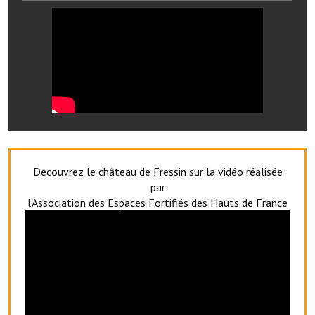
Services publics communaux
Démarches administratives
Urbanisme
Biens à louer
Terrains et maisons à vendre
Etablissements scolaires
Decouvrez le château de Fressin sur la vidéo réalisée
Equipements sportifs
par
l'Association des Espaces Fortifiés des Hauts de France
Bibliothèque
Commerçants, artisans
Commerces et professions libérales
Exploitants agricoles