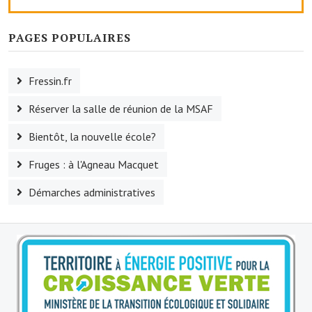
Le foyer rural
PAGES POPULAIRES
Le club de l'amitié
Le comité des fêtes
Fressin.fr
L'association Avotra-France
Réserver la salle de réunion de la MSAF
Le foyer de la Planquette
Bientôt, la nouvelle école?
L'association des anciens combattants
Fruges : à l'Agneau Macquet
L'association des anciens sapeurs-pompiers volontaires
Démarches administratives
Village sportif
L'US Crequy Fressin
La société de chasse
La société de pêche