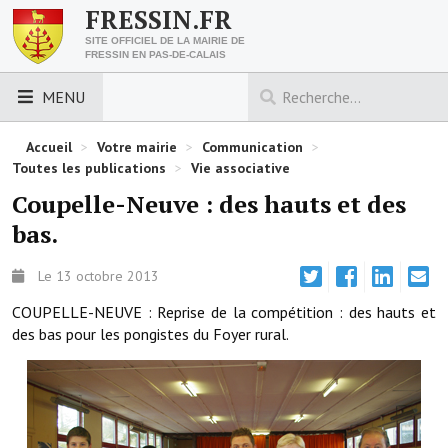
FRESSIN.FR
SITE OFFICIEL DE LA MAIRIE DE
FRESSIN EN PAS-DE-CALAIS
MENU
LES ESSENTIELS
Accueil
>
Votre mairie
>
Communication
>
Toutes les publications
>
Vie associative
Découvrez Fressin
Coupelle-Neuve : des hauts et des
bas.
Venir à Fressin
Urbanisme
Le 13 octobre 2013
COUPELLE-NEUVE : Reprise de la compétition : des hauts et
Nous contacter
des bas pour les pongistes du Foyer rural.
Horaires de la mairie
Les foulées fressinoises
ACCÈS RAPIDE