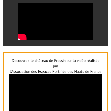
Services publics communaux
Démarches administratives
Urbanisme
Biens à louer
Terrains et maisons à vendre
Etablissements scolaires
Decouvrez le château de Fressin sur la vidéo réalisée
Equipements sportifs
par
l'Association des Espaces Fortifiés des Hauts de France
Bibliothèque
Commerçants, artisans
Commerces et professions libérales
Exploitants agricoles