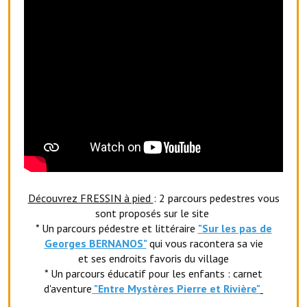
Artisans
Agents immobiliers
Réserver une salle
Salle Georges Delépine
Maison des services et des associations fressinoises
VILLE ACTIVE
Village culturel
Découvrez FRESSIN à pied
: 2 parcours pedestres vous
La société musicale de l'Avenir Fressinois
sont proposés sur le site
* Un parcours pédestre et littéraire
"Sur les pas de
La troupe théâtrale de l'Avenir Fressinois
Georges BERNANOS"
qui vous racontera sa vie
et ses endroits favoris du village
Les Amis du Patrimoine
* Un parcours éducatif pour les enfants : carnet
d'aventure
"Entr
e Mystères Pierre et Rivière"
L'association du château