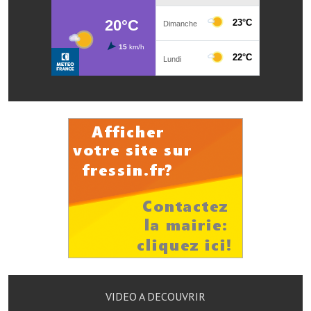
Les réseaux partenaires
L'association des maires
L'office de tourisme
Le conseil départemental
VILLE PRATIQUE
Services publics intercommunaux
Affaires scolaires, CCAS
Eaux, assainissement
France services
France Renov
Déchets ménagers, tri sélectif, encombrants
VIDEO A DECOUVRIR