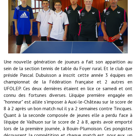
Démarches administratives
Projets et travaux en cours
Fêtes et manifestations
Numéros d'urgence
Une nouvelle génération de joueurs a fait son apparition au
Terrains et maisons à vendre
sein de la section tennis de table du Foyer rural. Et le club que
préside Pascal Dubuisson a inscrit cette année 3 équipes en
VOTRE MAIRIE
championnat de la Fédération française et 2 autres en
UFOLEP. Ces deux dernières étaient en lice ce samedi et ont
Elus et agents
connu des fortunes diverses. L’équipe première engagée en
"honneur" est allée s’imposer à Auxi-le-Château sur le score de
L'équipe municipale
8 à 2 après un bon match nul il y a 2 semaines contre Tincques.
Quant à la seconde composée de jeunes elle a perdu face à
Le personnel municipal
l’équipe de Valhuon sur le score de 2 à 8, après avoir emporté
Les moyens financiers
lors de la première journée, à Bouin-Plumoison. Ces pongistes
découvrent la compétition et chaque match est, pour eux, un