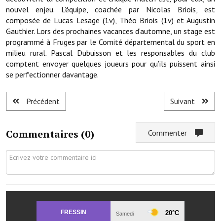
Note de synthèse financière
nouvel enjeu. L’équipe, coachée par Nicolas Briois, est
composée de Lucas Lesage (1v), Théo Briois (1v) et Augustin
Rapport d'orientation budgétaire
Gauthier. Lors des prochaines vacances d’automne, un stage est
programmé à Fruges par le Comité départemental du sport en
Actions et projets
milieu rural. Pascal Dubuisson et les responsables du club
comptent envoyer quelques joueurs pour qu’ils puissent ainsi
Projets et travaux en cours
se perfectionner davantage.
Procès verbaux des conseils municipaux
Précédent
Suivant
Communication
Le bulletin municipal : Fressinfo & Le Fressinois
Commentaires (
0
)
Commenter
Toutes les publications
Le village dans l'intercommunalité
Communauté de communes
Autres groupements