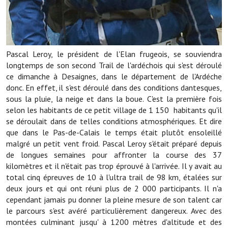
Note de synthèse financière
Rapport d'orientation budgétaire
Actions et projets
Pascal Leroy, le président de l'Elan frugeois, se souviendra
longtemps de son second Trail de l'ardéchois qui s'est déroulé
Projets et travaux en cours
ce dimanche à Desaignes, dans le département de l'Ardéche
donc. En effet, il s'est déroulé dans des conditions dantesques,
Procès verbaux des conseils municipaux
sous la pluie, la neige et dans la boue. C'est la première fois
Communication
selon les habitants de ce petit village de 1 150 habitants qu'il
se déroulait dans de telles conditions atmosphériques. Et dire
Le bulletin municipal : Fressinfo & Le Fressinois
que dans le Pas-de-Calais le temps était plutôt ensoleillé
malgré un petit vent froid. Pascal Leroy s'était préparé depuis
Toutes les publications
de longues semaines pour affronter la course des 37
kilomètres et il n'était pas trop éprouvé à l'arrivée. Il y avait au
Le village dans l'intercommunalité
total cinq épreuves de 10 à l'ultra trail de 98 km, étalées sur
deux jours et qui ont réuni plus de 2 000 participants. Il n'a
Communauté de communes
cependant jamais pu donner la pleine mesure de son talent car
le parcours s'est avéré particulièrement dangereux. Avec des
Autres groupements
montées culminant jusqu' à 1200 mètres d'altitude et des