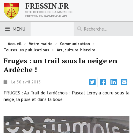
FRESSIN.FR
SITE OFFICIEL DE LA MAIRIE DE
FRESSIN EN PAS-DE-CALAIS
MENU
LES ESSENTIELS
Accueil
>
Votre mairie
>
Communication
>
Toutes les publications
>
Art, culture, histoire
Découvrez Fressin
Fruges : un trail sous la neige en
Ardèche !
Venir à Fressin
Urbanisme
Le 30 avril 2013
FRUGES : Au Trail de l'ardéchois : Pascal Leroy a couru sous la
Nous contacter
neige, la pluie et dans la boue.
Horaires de la mairie
Les foulées fressinoises
ACCÈS RAPIDE