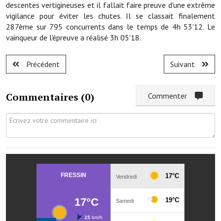
Les réseaux partenaires
descentes vertigineuses et il fallait faire preuve d'une extrême
vigilance pour éviter les chutes. Il se classait finalement
L'association des maires
287ème sur 795 concurrents dans le temps de 4h 53'12. Le
vainqueur de l'épreuve a réalisé 3h 05'18.
L'office de tourisme
Le conseil départemental
Précédent
Suivant
VILLE PRATIQUE
Commentaires (
0
)
Commenter
Services publics intercommunaux
Affaires scolaires, CCAS
Eaux, assainissement
France services
France Renov
Déchets ménagers, tri sélectif, encombrants