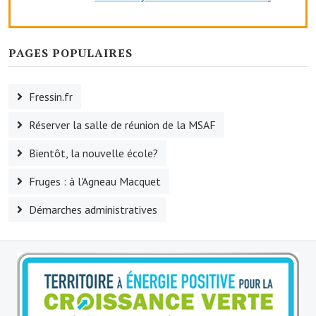
Le sport au foyer rural
Les foulées Fressinoises
PAGES POPULAIRES
Fêtes et manifestations
Fressin.fr
Le calendrier annuel
Réserver la salle de réunion de la MSAF
Liste et coordonnées des associations
Bientôt, la nouvelle école?
TOURISME, PATRIMOINE
Fruges : à l'Agneau Macquet
Fressin, ville d'histoire
Démarches administratives
L'église
Les panneaux du patrimoine
Le château
Georges Bernanos