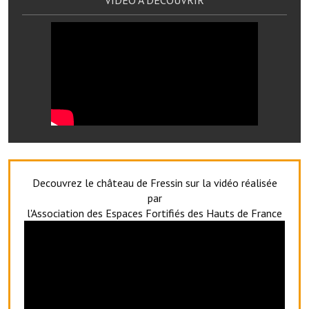
Artisans
Agents immobiliers
Réserver une salle
Salle Georges Delépine
Maison des services et des associations fressinoises
VILLE ACTIVE
Decouvrez le château de Fressin sur la vidéo réalisée
Village culturel
par
l'Association des Espaces Fortifiés des Hauts de France
La société musicale de l'Avenir Fressinois
La troupe théâtrale de l'Avenir Fressinois
Les Amis du Patrimoine
L'association du château