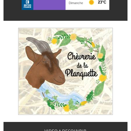
Services publics communaux
Démarches administratives
Urbanisme
Biens à louer
Terrains et maisons à vendre
Etablissements scolaires
Equipements sportifs
Bibliothèque
Commerçants, artisans
Commerces et professions libérales
Exploitants agricoles
VIDEO A DECOUVRIR