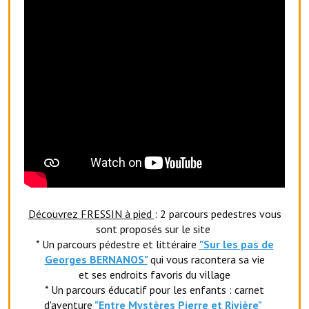
Le foyer rural
Le club de l'amitié
Le comité des fêtes
L'association Avotra-France
Le foyer de la Planquette
L'association des anciens combattants
L'association des anciens sapeurs-pompiers volontaires
Découvrez FRESSIN à pied
: 2 parcours pedestres vous
Village sportif
sont proposés sur le site
L'US Crequy Fressin
* Un parcours pédestre et littéraire
"Sur les pas de
Georges BERNANOS"
qui vous racontera sa vie
La société de chasse
et ses endroits favoris du village
* Un parcours éducatif pour les enfants : carnet
La société de pêche
d'aventure
"Entr
e Mystères Pierre et Rivière"