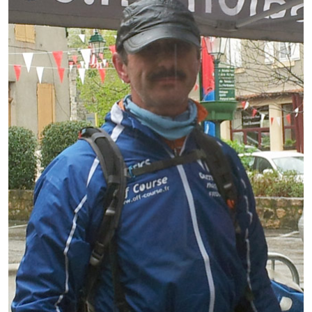
Démarches administratives
Projets et travaux en cours
Fêtes et manifestations
Numéros d'urgence
Terrains et maisons à vendre
VOTRE MAIRIE
Elus et agents
L'équipe municipale
Le personnel municipal
Les moyens financiers