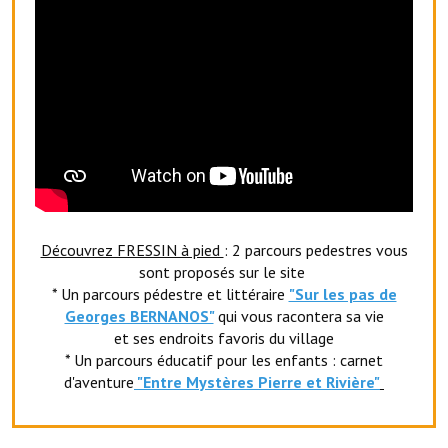
Le foyer rural
Le club de l'amitié
Le comité des fêtes
L'association Avotra-France
Le foyer de la Planquette
L'association des anciens combattants
Découvrez FRESSIN à pied
: 2 parcours pedestres vous
sont proposés sur le site
L'association des anciens sapeurs-pompiers volontaires
* Un parcours pédestre et littéraire
"Sur les pas de
Village sportif
Georges BERNANOS"
qui vous racontera sa vie
et ses endroits favoris du village
L'US Crequy Fressin
* Un parcours éducatif pour les enfants : carnet
d'aventure
"Entr
e Mystères Pierre et Rivière"
La société de chasse
La société de pêche