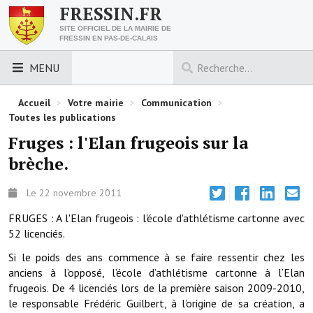
FRESSIN.FR
SITE OFFICIEL DE LA MAIRIE DE
FRESSIN EN PAS-DE-CALAIS
MENU
LES ESSENTIELS
Accueil
>
Votre mairie
>
Communication
>
Toutes les publications
Découvrez Fressin
Fruges : l'Elan frugeois sur la
brèche.
Venir à Fressin
Urbanisme
Le 22 novembre 2011
FRUGES : A l'Elan frugeois : l'école d'athlétisme cartonne avec
Nous contacter
52 licenciés.
Horaires de la mairie
Si le poids des ans commence à se faire ressentir chez les
anciens à l’opposé, l’école d’athlétisme cartonne à l’Elan
Les foulées fressinoises
frugeois. De 4 licenciés lors de la première saison 2009-2010,
le responsable Frédéric Guilbert, à l’origine de sa création, a
ACCÈS RAPIDE