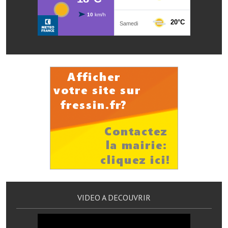
Services publics communaux
Démarches administratives
Urbanisme
Biens à louer
Terrains et maisons à vendre
Etablissements scolaires
Equipements sportifs
Bibliothèque
Commerçants, artisans
Commerces et professions libérales
VIDEO A DECOUVRIR
Exploitants agricoles