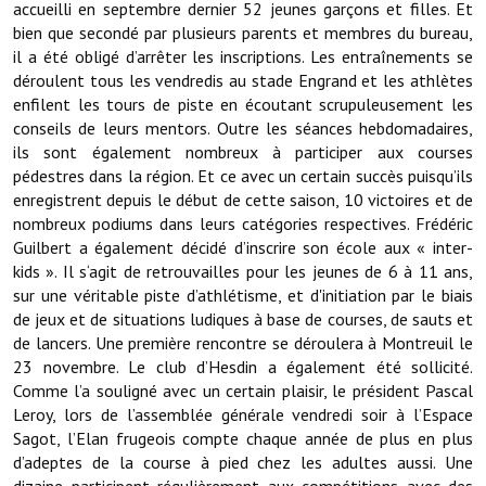
accueilli en septembre dernier 52 jeunes garçons et filles. Et
bien que secondé par plusieurs parents et membres du bureau,
Démarches administratives
il a été obligé d’arrêter les inscriptions. Les entraînements se
déroulent tous les vendredis au stade Engrand et les athlètes
Projets et travaux en cours
enfilent les tours de piste en écoutant scrupuleusement les
conseils de leurs mentors. Outre les séances hebdomadaires,
Fêtes et manifestations
ils sont également nombreux à participer aux courses
pédestres dans la région. Et ce avec un certain succès puisqu’ils
Numéros d'urgence
enregistrent depuis le début de cette saison, 10 victoires et de
nombreux podiums dans leurs catégories respectives. Frédéric
Terrains et maisons à vendre
Guilbert a également décidé d’inscrire son école aux « inter-
kids ». Il s‘agit de retrouvailles pour les jeunes de 6 à 11 ans,
VOTRE MAIRIE
sur une véritable piste d’athlétisme, et d'initiation par le biais
de jeux et de situations ludiques à base de courses, de sauts et
Elus et agents
de lancers. Une première rencontre se déroulera à Montreuil le
23 novembre. Le club d’Hesdin a également été sollicité.
L'équipe municipale
Comme l’a souligné avec un certain plaisir, le président Pascal
Le personnel municipal
Leroy, lors de l’assemblée générale vendredi soir à l’Espace
Sagot, l’Elan frugeois compte chaque année de plus en plus
Les moyens financiers
d’adeptes de la course à pied chez les adultes aussi. Une