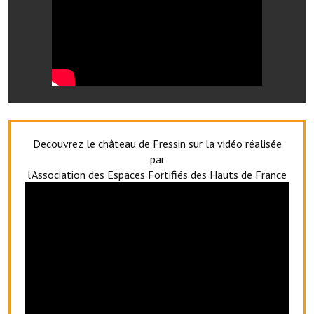
Artisans
Agents immobiliers
Réserver une salle
Salle Georges Delépine
Maison des services et des associations fressinoises
Decouvrez le château de Fressin sur la vidéo réalisée
VILLE ACTIVE
par
l'Association des Espaces Fortifiés des Hauts de France
Village culturel
La société musicale de l'Avenir Fressinois
La troupe théâtrale de l'Avenir Fressinois
Les Amis du Patrimoine
L'association du château