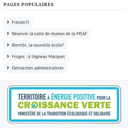
PAGES POPULAIRES
Le sport au foyer rural
Les foulées Fressinoises
Fressin.fr
Fêtes et manifestations
Réserver la salle de réunion de la MSAF
Le calendrier annuel
Bientôt, la nouvelle école?
Liste et coordonnées des associations
Fruges : à l'Agneau Macquet
TOURISME, PATRIMOINE
Démarches administratives
Fressin, ville d'histoire
L'église
Les panneaux du patrimoine
Le château
Georges Bernanos