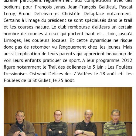
dizaine participent régulièrement aux compétitions avec des
Note de synthèse financière
podiums pour François Janas, Jean-François Baillieul, Pascal
Leroy, Bruno Defebvin et Christèle Delaplace notamment.
Rapport d'orientation budgétaire
Certains à l’image du président se sont spécialisés dans le trail
et les courses nature. Le club rembourse d’ailleurs un certain
Actions et projets
nombre de courses à ceux qui portent haut et … loin, jusqu’à
Limoges, les couleurs locales. Et cette dynamique ne risque
Projets et travaux en cours
donc pas de retomber vu l’engouement chez les jeunes. Mais
Procès verbaux des conseils municipaux
aussi l’implication de leurs parents qui apprécient beaucoup de
voir leurs enfants pratiquer ce sport. A leur programme 2012
Communication
figure notamment le Trail des éoliennes le 3 juin ; Les Foulées
fressinoises Ostwind-Délices des 7 Vallées le 18 août et les
Le bulletin municipal : Fressinfo & Le Fressinois
Foulées de la St Gilliet, le 25 août.
Toutes les publications
Le village dans l'intercommunalité
Communauté de communes
Autres groupements