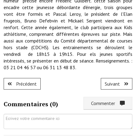
humeur" précise encore Frédéric Guilbert. cette saison pour
Note de synthèse financière
encadre cette jeunesse débordante d'énergie, trois groupes
vont être formés et Pascal Leroy, le président de l'Elan
Rapport d'orientation budgétaire
frugeois, Bruno Defebvin et Mickaël Sergent viendront en
renfort. Cette année également, le club participera aux Kids
Actions et projets
athlétisme, comprenant différentes épreuves sur piste. Mais
Projets et travaux en cours
aussi aux compétitions du Comité départemental de courses
hors stade (CDCHS). Les entrainements se déroulent le
Procès verbaux des conseils municipaux
vendredi de 18h15 à 19h15. Pour els jeunes sportifs
intéressés, se présenter en début de séance. Renseignements. :
Communication
03 21 04 46 57 ou 06 31 13 48 83.
Le bulletin municipal : Fressinfo & Le Fressinois
Précédent
Suivant
Toutes les publications
Le village dans l'intercommunalité
Commentaires (
0
)
Commenter
Communauté de communes
Autres groupements