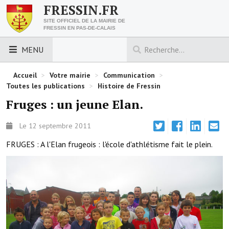
FRESSIN.FR
SITE OFFICIEL DE LA MAIRIE DE
FRESSIN EN PAS-DE-CALAIS
MENU
LES ESSENTIELS
Accueil
>
Votre mairie
>
Communication
>
Toutes les publications
>
Histoire de Fressin
Découvrez Fressin
Fruges : un jeune Elan.
Venir à Fressin
Le 12 septembre 2011
Urbanisme
FRUGES : A l'Elan frugeois : l'école d'athlétisme fait le plein.
Nous contacter
Horaires de la mairie
Les foulées fressinoises
ACCÈS RAPIDE