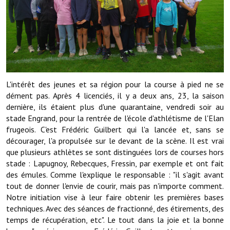
Démarches administratives
Projets et travaux en cours
Fêtes et manifestations
L'intérêt des jeunes et sa région pour la course à pied ne se
Numéros d'urgence
dément pas. Après 4 licenciés, il y a deux ans, 23, la saison
Terrains et maisons à vendre
dernière, ils étaient plus d'une quarantaine, vendredi soir au
stade Engrand, pour la rentrée de l'école d'athlétisme de l'Elan
VOTRE MAIRIE
frugeois. C'est Frédéric Guilbert qui l'a lancée et, sans se
décourager, l'a propulsée sur le devant de la scène. Il est vrai
que plusieurs athlètes se sont distinguées lors de courses hors
Elus et agents
stade : Lapugnoy, Rebecques, Fressin, par exemple et ont fait
L'équipe municipale
des émules. Comme l'explique le responsable : "il s'agit avant
tout de donner l'envie de courir, mais pas n'importe comment.
Le personnel municipal
Notre initiation vise à leur faire obtenir les premières bases
techniques. Avec des séances de fractionné, des étirements, des
Les moyens financiers
temps de récupération, etc". Le tout dans la joie et la bonne