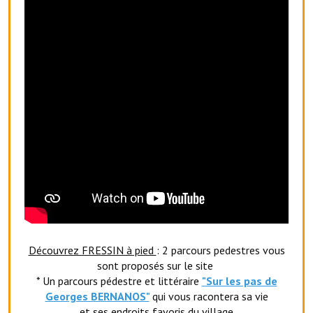
Artisans
Agents immobiliers
Réserver une salle
Salle Georges Delépine
Maison des services et des associations fressinoises
VILLE ACTIVE
Village culturel
La société musicale de l'Avenir Fressinois
La troupe théâtrale de l'Avenir Fressinois
Découvrez FRESSIN à pied
: 2 parcours pedestres vous
sont proposés sur le site
Les Amis du Patrimoine
* Un parcours pédestre et littéraire
"Sur les pas de
Georges BERNANOS"
qui vous racontera sa vie
L'association du château
et ses endroits favoris du village