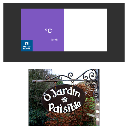
Les réseaux partenaires
L'association des maires
L'office de tourisme
Le conseil départemental
VILLE PRATIQUE
Services publics intercommunaux
Affaires scolaires, CCAS
Eaux, assainissement
France services
France Renov
Déchets ménagers, tri sélectif, encombrants