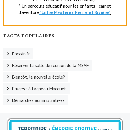
* Un parcours éducatif pour les enfants : carnet
Le foyer rural
d'aventure
"Entr
e Mystères Pierre et Rivière"
Le club de l'amitié
Le comité des fêtes
PAGES POPULAIRES
L'association Avotra-France
Fressin.fr
Le foyer de la Planquette
Réserver la salle de réunion de la MSAF
L'association des anciens combattants
Bientôt, la nouvelle école?
L'association des anciens sapeurs-pompiers volontaires
Fruges : à l'Agneau Macquet
Village sportif
Démarches administratives
L'US Crequy Fressin
La société de chasse
La société de pêche