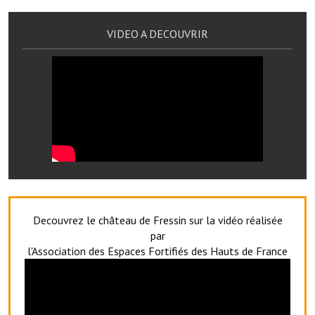
Services publics communaux
VIDEO A DECOUVRIR
Démarches administratives
Urbanisme
Biens à louer
Terrains et maisons à vendre
Etablissements scolaires
Equipements sportifs
Bibliothèque
Decouvrez le château de Fressin sur la vidéo réalisée
par
Commerçants, artisans
l'Association des Espaces Fortifiés des Hauts de France
Commerces et professions libérales
Exploitants agricoles