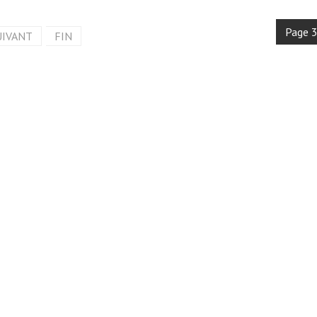
Page 3
UIVANT
FIN