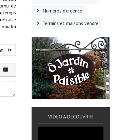
Cornu de
Numéros d'urgence
ongtemps
retraite
Terrains et maisons vendre
e vaudra
nt
ommenter
VIDEO A DECOUVRIR