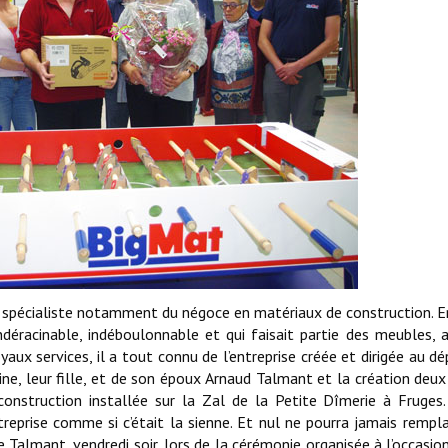
 spécialiste notamment du négoce en matériaux de construction. E
déracinable, indéboulonnable et qui faisait partie des meubles, a
yaux services, il a tout connu de l’entreprise créée et dirigée au dé
ine, leur fille, et de son époux Arnaud Talmant et la création deux
nstruction installée sur la Zal de la Petite Dîmerie à Fruges
reprise comme si c’était la sienne. Et nul ne pourra jamais rempl
e Talmant, vendredi soir, lors de la cérémonie organisée à l’occasio