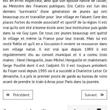
est en effet inspecteur, ainsi que son épouse native de l’Allier,
au Ministère des Finances publiques. Eric Catto est l'un des
Le foyer rural
derniers "survivants" d'une génération de jeunes qui ont
beaucoup cru et travailler pour leur village en faisant l'une des
Le club de l'amitié
places fortes du monde associatif et sportif de la région. Il est
Le comité des fêtes
vrai qu'ils ont été à bonne école avec leur instituteur puis guide
dans la vie Guy Lyon. De tous ces jeunes beaucoup ont quitté
L'association Avotra-France
le village et même la France pour leur travail. Mais lui est
resté fidèle et qu'il en a l'occasion il revient se ressourcer dans
Le foyer de la Planquette
son village natal. Il est vrai que depuis 1989 il est
régulièrement élu au conseil municipal et il a connu trois
L'association des anciens combattants
maires : Henri Henguelle, Jean-Michel Henguelle et maintenant
Serge Pouthé dont il est l'adjoint. Et il est toujours président
L'association des anciens sapeurs-pompiers volontaires
du Foyer rural depuis 1995 où il a succédé à Charlette Letor. Ce
dimanche, il a pris le premier poste de garde au bureau de vote
Village sportif
avant de prendre le train à Arras pour Paris dans la journée.
L'US Crequy Fressin
Précédent
Suivant
La société de chasse
La société de pêche