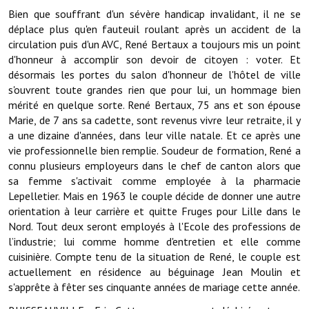
Les réseaux partenaires
Bien que souffrant d'un sévère handicap invalidant, il ne se
déplace plus qu'en fauteuil roulant après un accident de la
L'association des maires
circulation puis d'un AVC, René Bertaux a toujours mis un point
d'honneur à accomplir son devoir de citoyen : voter. Et
L'office de tourisme
désormais les portes du salon d'honneur de l'hôtel de ville
Le conseil départemental
s'ouvrent toute grandes rien que pour lui, un hommage bien
mérité en quelque sorte. René Bertaux, 75 ans et son épouse
VILLE PRATIQUE
Marie, de 7 ans sa cadette, sont revenus vivre leur retraite, il y
a une dizaine d'années, dans leur ville natale. Et ce après une
vie professionnelle bien remplie. Soudeur de formation, René a
Services publics intercommunaux
connu plusieurs employeurs dans le chef de canton alors que
Affaires scolaires, CCAS
sa femme s'activait comme employée à la pharmacie
Lepelletier. Mais en 1963 le couple décide de donner une autre
Eaux, assainissement
orientation à leur carrière et quitte Fruges pour Lille dans le
Nord. Tout deux seront employés à l'Ecole des professions de
France services
l’industrie; lui comme homme d'entretien et elle comme
cuisinière. Compte tenu de la situation de René, le couple est
France Renov
actuellement en résidence au béguinage Jean Moulin et
s'apprête à fêter ses cinquante années de mariage cette année.
Déchets ménagers, tri sélectif, encombrants