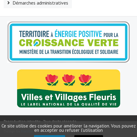
Démarches administratives
Reproduction interdite - Tous droits réservés
Ce site utilise des cookies pour améliorer la navigation. Vous pouvez
Copyright ©
2026
Mairie de Fressin
en accepter ou refuser l'utilisation
Design by
Halstar