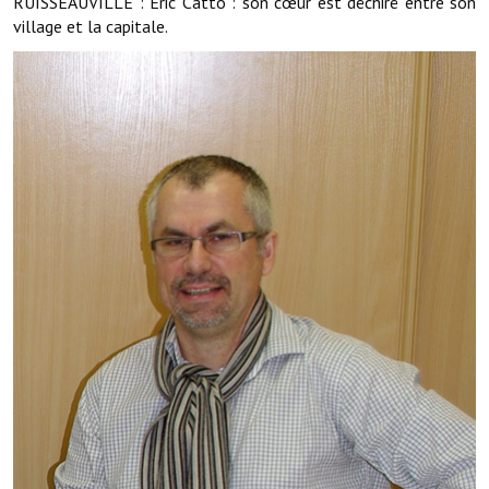
RUISSEAUVILLE : Eric Catto : son cœur est déchiré entre son
Services publics communaux
village et la capitale.
Démarches administratives
Urbanisme
Biens à louer
Terrains et maisons à vendre
Etablissements scolaires
Equipements sportifs
Bibliothèque
Commerçants, artisans
Commerces et professions libérales
Exploitants agricoles