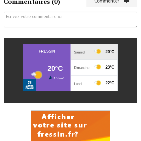
Commentaires (
0
)
Commenter
Le sport au foyer rural
Les foulées Fressinoises
Fêtes et manifestations
Le calendrier annuel
Liste et coordonnées des associations
TOURISME, PATRIMOINE
Fressin, ville d'histoire
L'église
Les panneaux du patrimoine
Le château
Georges Bernanos