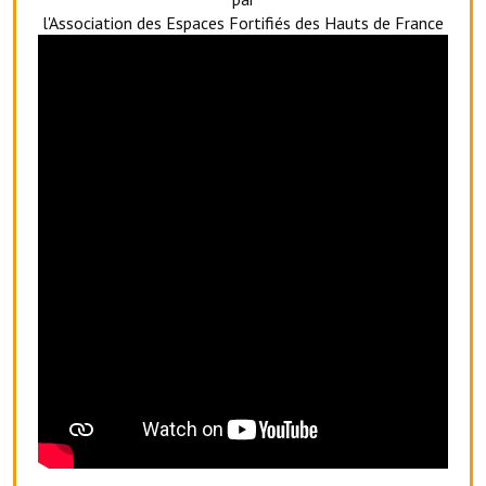
l'Association des Espaces Fortifiés des Hauts de France
O' jardin paisible
Les gites ruraux
L'office du tourisme
La chèvrerie de la Planquette