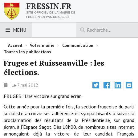
FRESSIN.FR
SITE OFFICIEL DE LA MAIRIE DE
FRESSIN EN PAS-DE-CALAIS
MENU
LES ESSENTIELS
Accueil
>
Votre mairie
>
Communication
>
Toutes les publications
Découvrez Fressin
Fruges et Ruisseauville : les
élections.
Venir à Fressin
Urbanisme
Le 7 mai 2012
FRUGES : Une victoire sur grand écran.
Nous contacter
Cette année pour la première fois, la section frugeoise du parti
Horaires de la mairie
socialiste a convié ses adhérente et sympathisants à suivre la
proclamation des résultats de la Présidentielle, sur grand
Les foulées fressinoises
écran, à l'Espace Sagot. Dès 18h00, de nombreux sites internet
annonçaient déjà la victoire de leur candidat François
ACCÈS RAPIDE