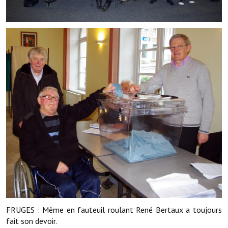
Note de synthèse financière
Rapport d'orientation budgétaire
Actions et projets
Projets et travaux en cours
Procès verbaux des conseils municipaux
Communication
Le bulletin municipal : Fressinfo & Le Fressinois
Toutes les publications
Le village dans l'intercommunalité
Communauté de communes
FRUGES : Même en fauteuil roulant René Bertaux a toujours
Autres groupements
fait son devoir.