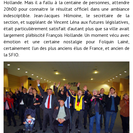
Hollande. Mais il a fallu à la centaine de personnes, attendre
20h00 pour connaitre le résultat officiel dans une ambiance
Démarches administratives
indescriptible. Jean-Jacques Hilmoine, le secrétaire de la
section, et suppléant de Vincent Léna aux futures législatives,
Projets et travaux en cours
était particulièrement satisfait d'autant plus que sa ville avait
largement plébiscité François Hollande. Un moment vécu avec
Fêtes et manifestations
émotion et une certaine nostalgie pour Folquin Lainé,
certainement l'un des plus anciens élus de France, et ancien de
Numéros d'urgence
la SFIO.
Terrains et maisons à vendre
VOTRE MAIRIE
Elus et agents
L'équipe municipale
Le personnel municipal
Les moyens financiers