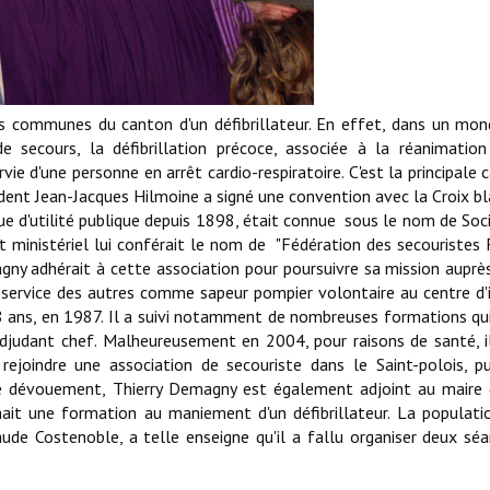
ommunes du canton d'un défibrillateur. En effet, dans un mond
 secours, la défibrillation précoce, associée à la réanimation
 d'une personne en arrêt cardio-respiratoire. C'est la principale 
ident Jean-Jacques Hilmoine a signé une convention avec la Croix bl
ue d'utilité publique depuis 1898, était connue sous le nom de Soc
 ministériel lui conférait le nom de "Fédération des secouristes 
gny adhérait à cette association pour poursuivre sa mission auprè
 service des autres comme sapeur pompier volontaire au centre d'
18 ans, en 1987. Il a suivi notamment de nombreuses formations qui
adjudant chef. Malheureusement en 2004, pour raisons de santé, i
 rejoindre une association de secouriste dans le Saint-polois, p
 de dévouement, Thierry Demagny est également adjoint au maire
t une formation au maniement d'un défibrillateur. La populati
ude Costenoble, a telle enseigne qu'il a fallu organiser deux séa