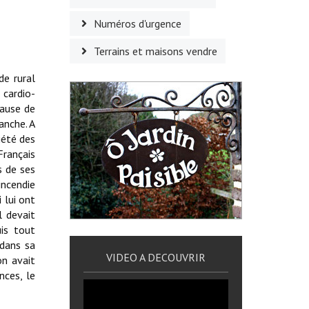
Numéros d'urgence
Terrains et maisons vendre
e rural
 cardio-
cause de
anche. A
iété des
Français
s de ses
incendie
 lui ont
l devait
uis tout
 dans sa
VIDEO A DECOUVRIR
on avait
nces, le