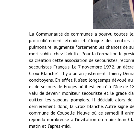
La Communauté de communes a pourvu toutes les c
particulièrement étendu et éloigné des centres de
pulmonaire, augmente fortement les chances de survie
mort subite chez l'adulte. Pour la formation le prés
sa création cette association de secouristes, reconn
secouristes Français. Le 7 novembre 1972, un décret
Croix Blanche". Il y a un an justement Thierry Dema
concitoyens. En effet il s'est longtemps dévoué au
et de secours de Fruges où il est entré à l'âge de 
valu de devenir moniteur secouriste et le grade d'
quitter les sapeurs pompiers. Il décidait alors de
dernièrement donc, la Croix blanche. Autre signe
commune de Coupelle Neuve où ce samedi il animai
répondu nombreuse à l'invitation du maire Jean-Cla
matin et l'après-midi.