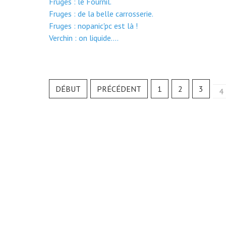
Fruges : le Fournil.
Fruges : de la belle carrosserie.
Fruges : nopanic'pc est là !
Verchin : on liquide....
DÉBUT
PRÉCÉDENT
1
2
3
4