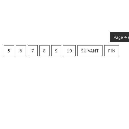
Page 4 
5
6
7
8
9
10
SUIVANT
FIN