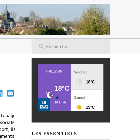
atouage
sociale.
ort, ils
LES ESSENTIELS
igments,