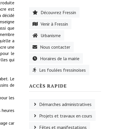
troduite
ncre est
Découvrez Fressin
a décidé
enseigne
Venir à Fressin
ussi que
t membre
Urbanisme
u'elle a
ncre une
Nous contacter
 pour le
Horaires de la mairie
lles qui
Les foulées fressinoises
abet. Le
ssins de
ACCÈS RAPIDE
pour les
Démarches administratives
s heures
Projets et travaux en cours
uage car
Fêtes et manifestations