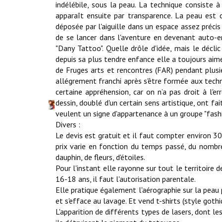
indélébile, sous la peau. La technique consiste à
apparaît ensuite par transparence. La peau est 
déposée par l'aiguille dans un espace assez précis
de se lancer dans l'aventure en devenant auto-ent
"Dany Tattoo". Quelle drôle d'idée, mais le décli
depuis sa plus tendre enfance elle a toujours aime
de Fruges arts et rencontres (FAR) pendant plusie
allégrement franchi après s'être formée aux techn
certaine appréhension, car on n’a pas droit à l'er
dessin, doublé d'un certain sens artistique, ont fa
veulent un signe d'appartenance à un groupe "fashi
Divers :
Le devis est gratuit et il faut compter environ 3
prix varie en fonction du temps passé, du nombr
dauphin, de fleurs, d'étoiles.
Pour l'instant elle rayonne sur tout le territoire 
16-18 ans, il faut l'autorisation parentale.
Elle pratique également l'aérographie sur la peau
et s'efface au lavage. Et vend t-shirts (style goth
L'apparition de différents types de lasers, dont le