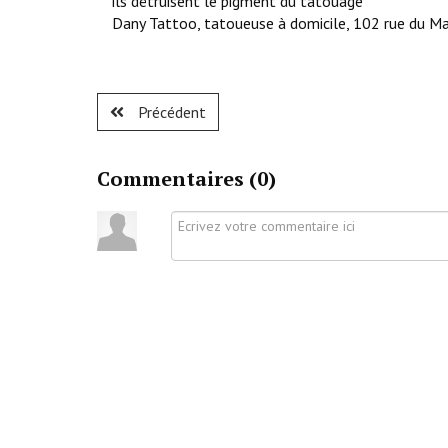
ils détruisent le pigment du tatouage
Dany Tattoo, tatoueuse à domicile, 102 rue du Ma
Précédent
Commentaires (
0
)