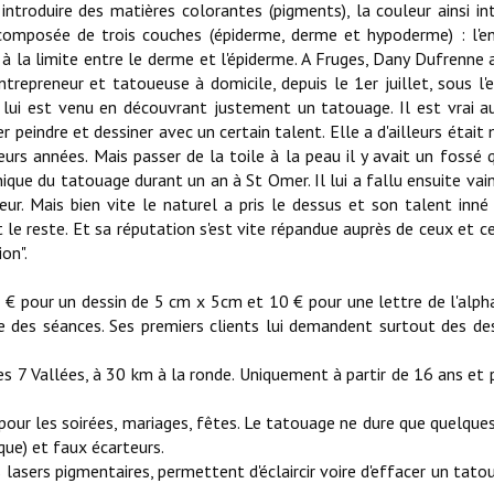
 introduire des matières colorantes (pigments), la couleur ainsi in
composée de trois couches (épiderme, derme et hypoderme) : l'e
 à la limite entre le derme et l'épiderme. A Fruges, Dany Dufrenne 
repreneur et tatoueuse à domicile, depuis le 1er juillet, sous l'
c lui est venu en découvrant justement un tatouage. Il est vrai a
r peindre et dessiner avec un certain talent. Elle a d'ailleurs étai
urs années. Mais passer de la toile à la peau il y avait un fossé q
ique du tatouage durant un an à St Omer. Il lui a fallu ensuite vai
reur. Mais bien vite le naturel a pris le dessus et son talent inné
it le reste. Et sa réputation s'est vite répandue auprès de ceux et ce
on".
0 € pour un dessin de 5 cm x 5cm et 10 € pour une lettre de l'alph
e des séances. Ses premiers clients lui demandent surtout des de
des 7 Vallées, à 30 km à la ronde. Uniquement à partir de 16 ans et 
 pour les soirées, mariages, fêtes. Le tatouage ne dure que quelque
ique) et faux écarteurs.
s lasers pigmentaires, permettent d'éclaircir voire d'effacer un tato