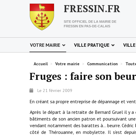
FRESSIN.FR
SITE OFFICIEL DE LA MAIRIE DE
FRESSIN EN PAS-DE-CALAIS
VOTRE MAIRIE
VILLE PRATIQUE
VILLE
Accueil
>
Votre mairie
>
Communication
>
Toute
Fruges : faire son beur
Le 21 février 2009
En créant sa propre entreprise de dépannage et vente 
Après le départ à la retraite de Bernard Gruel il y a
bâtiments de son ancien patron et poursuivant une p
vendant notamment des barattes à... beurre. Cédric P
côté de Thérouanne, en mobylette. Il s'est depuis