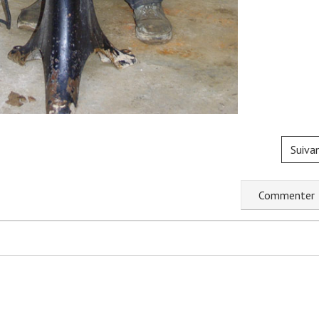
Suiva
C