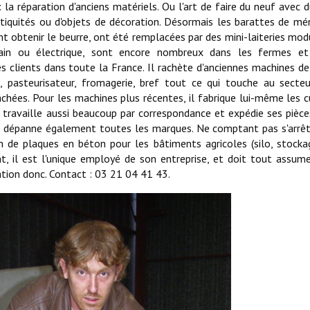
 la réparation d'anciens matériels. Ou l'art de faire du neuf avec d
ntiquités ou d'objets de décoration. Désormais les barattes de m
t obtenir le beurre, ont été remplacées par des mini-laiteries mod
main ou électrique, sont encore nombreux dans les fermes et
es clients dans toute la France. Il rachète d'anciennes machines d
, pasteurisateur, fromagerie, bref tout ce qui touche au secte
achées. Pour les machines plus récentes, il fabrique lui-même les 
 il travaille aussi beaucoup par correspondance et expédie ses pièce
 Il dépanne également toutes les marques. Ne comptant pas s'arrêt
n de plaques en béton pour les bâtiments agricoles (silo, stockag
nt, il est l'unique employé de son entreprise, et doit tout assume
ation donc. Contact : 03 21 04 41 43.