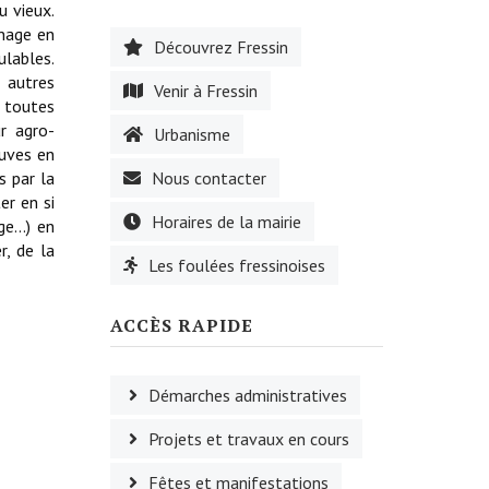
u vieux.
énage en
Découvrez Fressin
ulables.
 autres
Venir à Fressin
e toutes
ur agro-
Urbanisme
cuves en
s par la
Nous contacter
er en si
Horaires de la mairie
e...) en
r, de la
Les foulées fressinoises
ACCÈS RAPIDE
Démarches administratives
Projets et travaux en cours
Fêtes et manifestations