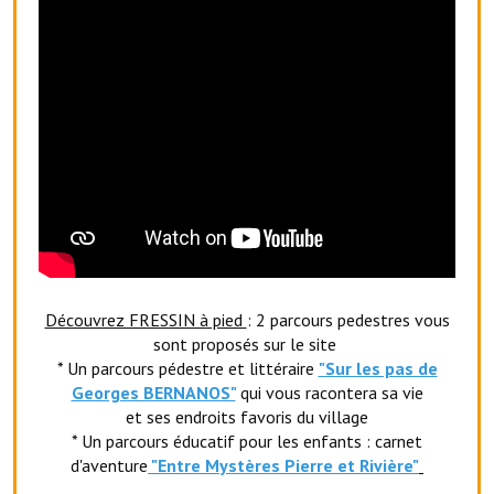
Artisans
Agents immobiliers
Réserver une salle
Salle Georges Delépine
Maison des services et des associations fressinoises
VILLE ACTIVE
Village culturel
Découvrez FRESSIN à pied
: 2 parcours pedestres vous
La société musicale de l'Avenir Fressinois
sont proposés sur le site
* Un parcours pédestre et littéraire
"Sur les pas de
La troupe théâtrale de l'Avenir Fressinois
Georges BERNANOS"
qui vous racontera sa vie
et ses endroits favoris du village
Les Amis du Patrimoine
* Un parcours éducatif pour les enfants : carnet
d'aventure
"Entr
e Mystères Pierre et Rivière"
L'association du château