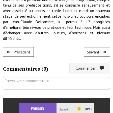
Note de synthèse financière
tenu de ses prédispositions, s'il se consacre sérieusement et
avec assiduité au tennis de table. Lundi et mardi un nouveau
Rapport d'orientation budgétaire
stage, de perfectionnement cette fois-ci et toujours encadrés
par Jean-Claude Delcambre, a permis à 12 pongistes
Actions et projets
d'améliorer leur niveau de pratique et leur technique. Mais aussi
d'échanger avec d’autres joueurs, d'horizons et niveaux
Projets et travaux en cours
différents.
Procès verbaux des conseils municipaux
Précédent
Suivant
Communication
Le bulletin municipal : Fressinfo & Le Fressinois
Commentaires (
0
)
Commenter
Toutes les publications
Le village dans l'intercommunalité
Communauté de communes
Autres groupements