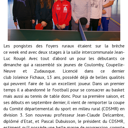
Démarches administratives
Projets et travaux en cours
Fêtes et manifestations
Les pongistes des foyers ruraux étaient sur la brèche
Numéros d'urgence
ce week end avec deux stages à la salle intercommunale Jean-
Luc Rougé. Avec tout d'abord un pour les débutants ce
Terrains et maisons à vendre
dimanche qui a rassemblé six jeunes de Coulomby, Coupelle-
Neuve et Zudausque. Licencié dans ce dernier
VOTRE MAIRIE
club Joleince Fichaux, 13 ans, possédé déjà de belles qualités
qui peuvent faire de lui un excellent joueur. Dans un premier
Elus et agents
temps il a abandonné le football pour se consacrer au basket
mais aussi au tennis de table donc. Pour sa première saison, et
L'équipe municipale
ses débuts en septembre dernier, il vient de remporter la coupe
Le personnel municipal
du Comité départemental du sport en milieu rural (CDSMR) en
division 3. Son nouveau professeur Jean-Claude Delcambre,
Les moyens financiers
diplômé d'Etat, et Pascal Dubuisson, le président du CDSMR,
estiment qu'il possède une belle marge de progression, compte