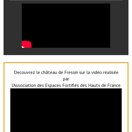
Services publics communaux
Démarches administratives
Urbanisme
Biens à louer
Terrains et maisons à vendre
Etablissements scolaires
Decouvrez le château de Fressin sur la vidéo réalisée
Equipements sportifs
par
l'Association des Espaces Fortifiés des Hauts de France
Bibliothèque
Commerçants, artisans
Commerces et professions libérales
Exploitants agricoles