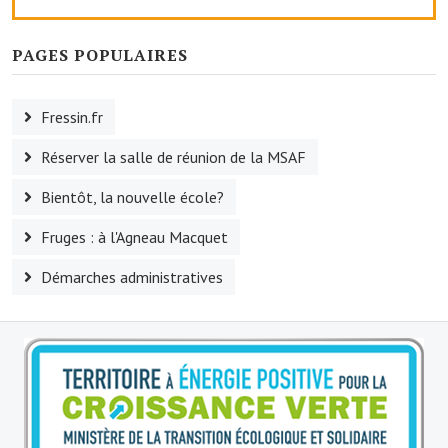
Le foyer rural
PAGES POPULAIRES
Le club de l'amitié
Le comité des fêtes
Fressin.fr
L'association Avotra-France
Réserver la salle de réunion de la MSAF
Le foyer de la Planquette
Bientôt, la nouvelle école?
L'association des anciens combattants
Fruges : à l'Agneau Macquet
L'association des anciens sapeurs-pompiers volontaires
Démarches administratives
Village sportif
L'US Crequy Fressin
La société de chasse
La société de pêche