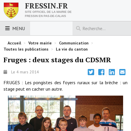
FRESSIN.FR
SITE OFFICIEL DE LA MAIRIE DE
FRESSIN EN PAS-DE-CALAIS
MENU
LES ESSENTIELS
Accueil
>
Votre mairie
>
Communication
>
Toutes les publications
>
La vie du canton
Découvrez Fressin
Fruges : deux stages du CDSMR
Venir à Fressin
Le 4 mars 2014
Urbanisme
FRUGES : Les pongistes des foyers ruraux sur la brèche : un
stage peut en cacher un autre.
Nous contacter
Horaires de la mairie
Les foulées fressinoises
ACCÈS RAPIDE