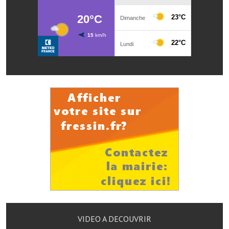
Les réseaux partenaires
L'association des maires
L'office de tourisme
Le conseil départemental
VILLE PRATIQUE
Services publics intercommunaux
Affaires scolaires, CCAS
Eaux, assainissement
France services
France Renov
Déchets ménagers, tri sélectif, encombrants
VIDEO A DECOUVRIR