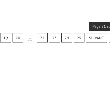
.
Page 21 s
19
20
22
23
24
25
SUIVANT
21