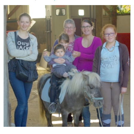
Note de synthèse financière
Rapport d'orientation budgétaire
Actions et projets
Projets et travaux en cours
Procès verbaux des conseils municipaux
Communication
Le bulletin municipal : Fressinfo & Le Fressinois
Toutes les publications
Le village dans l'intercommunalité
Communauté de communes
Autres groupements