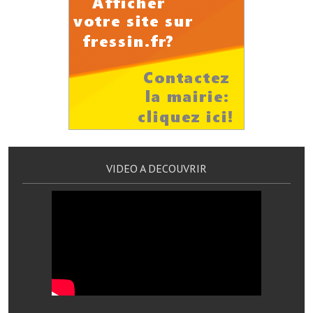
Services publics communaux
Démarches administratives
Urbanisme
Biens à louer
Terrains et maisons à vendre
Etablissements scolaires
VIDEO A DECOUVRIR
Equipements sportifs
Bibliothèque
Commerçants, artisans
Commerces et professions libérales
Exploitants agricoles