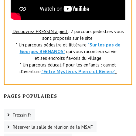
Le foyer rural
Le club de l'amitié
Découvrez FRESSIN à pied
: 2 parcours pedestres vous
Le comité des fêtes
sont proposés sur le site
* Un parcours pédestre et littéraire
"Sur les pas de
L'association Avotra-France
Georges BERNANOS"
qui vous racontera sa vie
Le foyer de la Planquette
et ses endroits favoris du village
* Un parcours éducatif pour les enfants : carnet
L'association des anciens combattants
d'aventure
"Entr
e Mystères Pierre et Rivière"
L'association des anciens sapeurs-pompiers volontaires
Village sportif
PAGES POPULAIRES
L'US Crequy Fressin
Fressin.fr
La société de chasse
Réserver la salle de réunion de la MSAF
La société de pêche