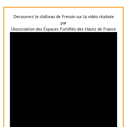
Artisans
Agents immobiliers
Decouvrez le château de Fressin sur la vidéo réalisée
par
Réserver une salle
l'Association des Espaces Fortifiés des Hauts de France
Salle Georges Delépine
Maison des services et des associations fressinoises
VILLE ACTIVE
Village culturel
La société musicale de l'Avenir Fressinois
La troupe théâtrale de l'Avenir Fressinois
Les Amis du Patrimoine
L'association du château