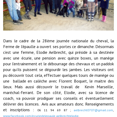
Démarches administratives
Projets et travaux en cours
Fêtes et manifestations
Dans le cadre de la 28ème journée nationale du cheval, la
Numéros d'urgence
Ferme de l’épaulle a ouvert ses portes ce dimanche. Désormais
c’est une femme, Elodie Aelbrecht, qui préside à sa destinée
Terrains et maisons à vendre
avec une écurie, une pension avec quinze boxes, un manège
pour l’entrainement et le débourrage des chevaux et un paddok
VOTRE MAIRIE
pour qu’ils puissent se dégourdir les jambes. Les visiteurs ont
pu découvrir tout cela, effectuer quelques tours de manège ou
Elus et agents
une ballade en calèche avec Florent Boquet, le maitre des
lieux. Mais aussi découvrir le travail de Kevin Marseille,
L'équipe municipale
maréchal-ferrant. De son côté, Elodie, avec sa licence de
coach, va pouvoir prodiguer ses conseils et éventuellement
Le personnel municipal
délivrer des licences. Avis aux amateurs donc. Renseignements
Les moyens financiers
et inscriptions :
06 11 94 69 87 ;
aelbrecht0707@gmail.com
,
www.facebook.com/ecuriedelepaule.aelbrechtelodie
.