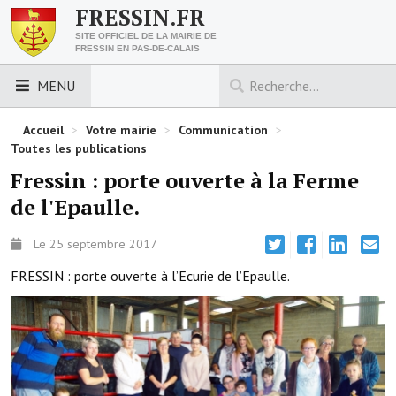
FRESSIN.FR
SITE OFFICIEL DE LA MAIRIE DE
FRESSIN EN PAS-DE-CALAIS
MENU
LES ESSENTIELS
Accueil
>
Votre mairie
>
Communication
>
Toutes les publications
Découvrez Fressin
Fressin : porte ouverte à la Ferme
de l'Epaulle.
Venir à Fressin
Urbanisme
Le 25 septembre 2017
FRESSIN : porte ouverte à l’Ecurie de l’Epaulle.
Nous contacter
Horaires de la mairie
Les foulées fressinoises
ACCÈS RAPIDE