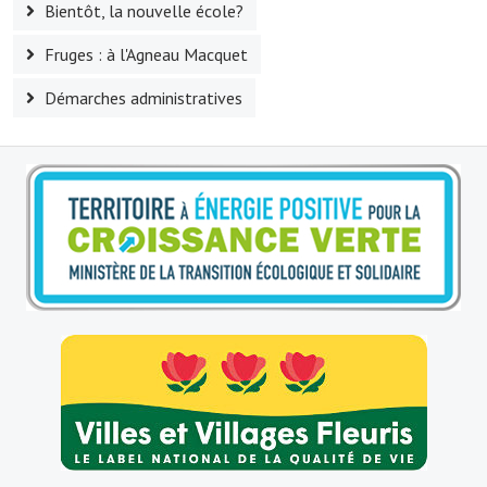
Bientôt, la nouvelle école?
Le sport au foyer rural
Fruges : à l'Agneau Macquet
Les foulées Fressinoises
Démarches administratives
Fêtes et manifestations
Le calendrier annuel
Liste et coordonnées des associations
TOURISME, PATRIMOINE
Fressin, ville d'histoire
L'église
Les panneaux du patrimoine
Le château
Georges Bernanos