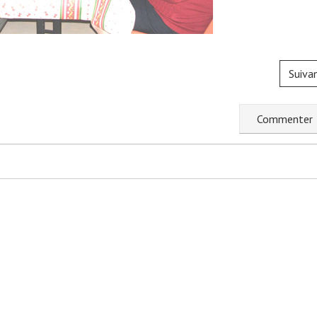
Suiva
C