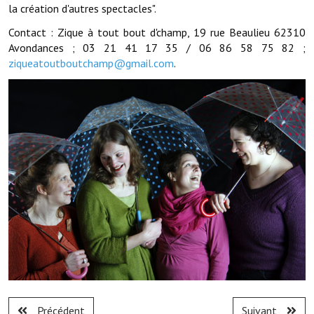
la création d'autres spectacles".
Services publics communaux
Contact : Zique à tout bout d'champ, 19 rue Beaulieu 62310
Démarches administratives
Avondances ; 03 21 41 17 35 / 06 86 58 75 82 ;
ziqueatoutboutchamp@gmail.com
.
Urbanisme
Biens à louer
Terrains et maisons à vendre
Etablissements scolaires
Equipements sportifs
Bibliothèque
Commerçants, artisans
Commerces et professions libérales
Exploitants agricoles
Précédent
Suivant