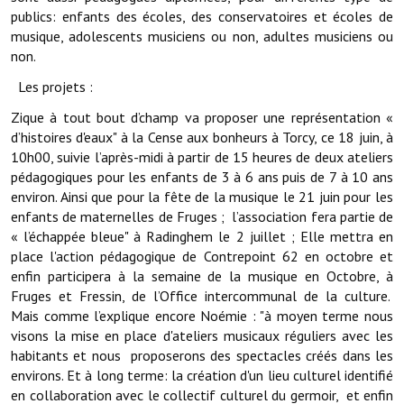
Les réseaux partenaires
publics: enfants des écoles, des conservatoires et écoles de
musique, adolescents musiciens ou non, adultes musiciens ou
L'association des maires
non.
L'office de tourisme
Les projets :
Le conseil départemental
Zique à tout bout d’champ va proposer une représentation «
d’histoires d'eaux" à la Cense aux bonheurs à Torcy, ce 18 juin, à
VILLE PRATIQUE
10h00, suivie l’après-midi à partir de 15 heures de deux ateliers
pédagogiques pour les enfants de 3 à 6 ans puis de 7 à 10 ans
environ. Ainsi que pour la fête de la musique le 21 juin pour les
Services publics intercommunaux
enfants de maternelles de Fruges ; l’association fera partie de
Affaires scolaires, CCAS
« l’échappée bleue" à Radinghem le 2 juillet ; Elle mettra en
place l'action pédagogique de Contrepoint 62 en octobre et
Eaux, assainissement
enfin participera à la semaine de la musique en Octobre, à
Fruges et Fressin, de l’Office intercommunal de la culture.
France services
Mais comme l’explique encore Noémie : "à moyen terme nous
visons la mise en place d'ateliers musicaux réguliers avec les
France Renov
habitants et nous proposerons des spectacles créés dans les
environs. Et à long terme: la création d'un lieu culturel identifié
Déchets ménagers, tri sélectif, encombrants
en collaboration avec le collectif culturel du germoir, et enfin