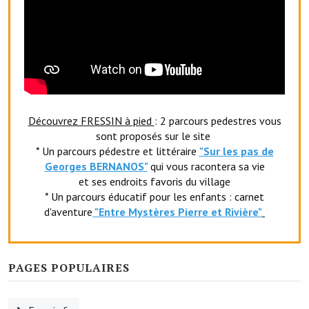
Village d'art
Les sculptures du village
Une église dans l'église
Fressin, cité verte et tourisme sportif
Découvrez FRESSIN à pied
: 2 parcours pedestres vous
sont proposés sur le site
Le sentier de la Planquette
* Un parcours pédestre et littéraire
"Sur les pas de
Fressin, lauréat village fleuri
Georges BERNANOS"
qui vous racontera sa vie
et ses endroits favoris du village
Le sentier de découverte du village
* Un parcours éducatif pour les enfants : carnet
d'aventure
"Entr
e Mystères Pierre et Rivière"
Les foulées Fressinoises
Le parcours cyclo le soleil de satan
PAGES POPULAIRES
Acteurs du tourisme
Les étangs de Fressin