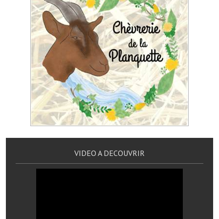
Le foyer rural
Le club de l'amitié
Le comité des fêtes
L'association Avotra-France
Le foyer de la Planquette
L'association des anciens combattants
L'association des anciens sapeurs-pompiers volontaires
Village sportif
VIDEO A DECOUVRIR
L'US Crequy Fressin
La société de chasse
La société de pêche