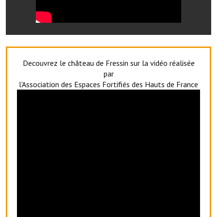
Le sport au foyer rural
Les foulées Fressinoises
Fêtes et manifestations
Decouvrez le château de Fressin sur la vidéo réalisée
Le calendrier annuel
par
l'Association des Espaces Fortifiés des Hauts de France
Liste et coordonnées des associations
TOURISME, PATRIMOINE
Fressin, ville d'histoire
L'église
Les panneaux du patrimoine
Le château
Georges Bernanos