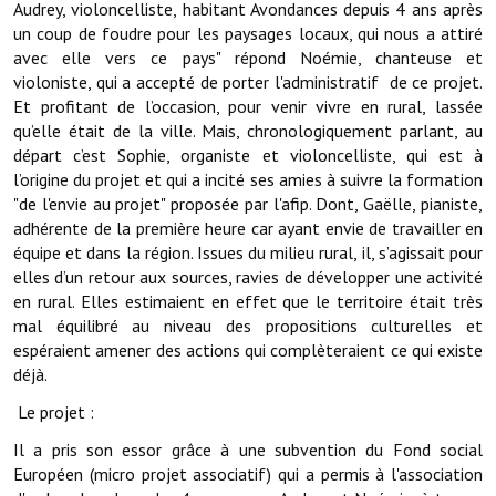
Audrey, violoncelliste, habitant Avondances depuis 4 ans après
un coup de foudre pour les paysages locaux, qui nous a attiré
Démarches administratives
avec elle vers ce pays" répond Noémie, chanteuse et
violoniste, qui a accepté de porter l'administratif de ce projet.
Projets et travaux en cours
Et profitant de l’occasion, pour venir vivre en rural, lassée
qu’elle était de la ville. Mais, chronologiquement parlant, au
Fêtes et manifestations
départ c’est Sophie, organiste et violoncelliste, qui est à
l’origine du projet et qui a incité ses amies à suivre la formation
Numéros d'urgence
"de l'envie au projet" proposée par l'afip. Dont, Gaëlle, pianiste,
adhérente de la première heure car ayant envie de travailler en
Terrains et maisons à vendre
équipe et dans la région. Issues du milieu rural, il, s’agissait pour
elles d’un retour aux sources, ravies de développer une activité
VOTRE MAIRIE
en rural. Elles estimaient en effet que le territoire était très
mal équilibré au niveau des propositions culturelles et
Elus et agents
espéraient amener des actions qui complèteraient ce qui existe
déjà.
L'équipe municipale
Le projet :
Le personnel municipal
Il a pris son essor grâce à une subvention du Fond social
Les moyens financiers
Européen (micro projet associatif) qui a permis à l'association