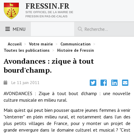
FRESSIN.FR
SITE OFFICIEL DE LA MAIRIE DE
FRESSIN EN PAS-DE-CALAIS
MENU
LES ESSENTIELS
Accueil
>
Votre mairie
>
Communication
>
Toutes les publications
>
Histoire de Fressin
Découvrez Fressin
Avondances : zique à tout
bourd'champ.
Venir à Fressin
Urbanisme
Le 11 juin 2011
AVONDANCES : Zique à tout bout d'champ : une nouvelle
Nous contacter
culture musicale en milieu rural.
Horaires de la mairie
Mais qu’est qui peut bien pousser quatre jeunes femmes à venir
"s'enterrer" en plein milieu rural, et notamment dans l’un des
Les foulées fressinoises
plus petits villages de France, pour y monter un projet de
grande envergure dans le domaine culturel et musical ? "C’est
ACCÈS RAPIDE