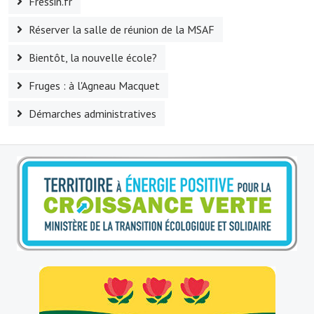
Fressin.fr
O' jardin paisible
Réserver la salle de réunion de la MSAF
Les gites ruraux
Bientôt, la nouvelle école?
L'office du tourisme
Fruges : à l'Agneau Macquet
La chèvrerie de la Planquette
Démarches administratives