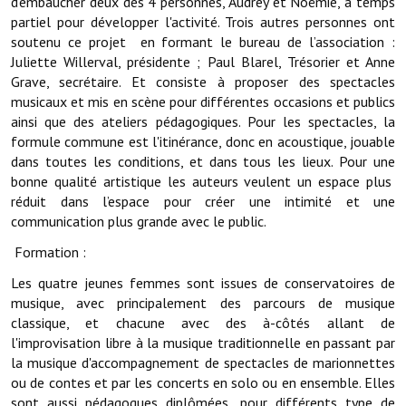
d'embaucher deux des 4 personnes, Audrey et Noémie, à temps
Note de synthèse financière
partiel pour développer l'activité. Trois autres personnes ont
soutenu ce projet en formant le bureau de l’association :
Rapport d'orientation budgétaire
Juliette Willerval, présidente ; Paul Blarel, Trésorier et Anne
Grave, secrétaire. Et consiste à proposer des spectacles
Actions et projets
musicaux et mis en scène pour différentes occasions et publics
Projets et travaux en cours
ainsi que des ateliers pédagogiques. Pour les spectacles, la
formule commune est l'itinérance, donc en acoustique, jouable
Procès verbaux des conseils municipaux
dans toutes les conditions, et dans tous les lieux. Pour une
bonne qualité artistique les auteurs veulent un espace plus
Communication
réduit dans l’espace pour créer une intimité et une
communication plus grande avec le public.
Le bulletin municipal : Fressinfo & Le Fressinois
Formation :
Toutes les publications
Les quatre jeunes femmes sont issues de conservatoires de
musique, avec principalement des parcours de musique
Le village dans l'intercommunalité
classique, et chacune avec des à-côtés allant de
Communauté de communes
l'improvisation libre à la musique traditionnelle en passant par
la musique d'accompagnement de spectacles de marionnettes
Autres groupements
ou de contes et par les concerts en solo ou en ensemble. Elles
sont aussi pédagogues diplômées, pour différents type de