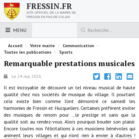
FRESSIN.FR
SITE OFFICIEL DE LA MAIRIE DE
FRESSIN EN PAS-DE-CALAIS
MENU
LES ESSENTIELS
Accueil
>
Votre mairie
>
Communication
>
Toutes les publications
>
Sports
Découvrez Fressin
Remarquable prestations musicales
Venir à Fressin
Le 24 mai 2026
Urbanisme
Il est incroyable de découvrir un tel niveau musical de haute
qualité chez nos sociétés de musique du village. Il pourtant
Nous contacter
cela existe bien comme l'ont démontré ce samedi les
harmonies de Fressin et Hucqueliers. Certaines préfèrent inviter
Horaires de la mairie
des musiques de renom pour ...le prestige et sans que la
qualité soit au rendez-vous. Alors pourquoi bouder son plaisir.
Les foulées fressinoises
Encore toutes nos félicitations à ces musiciens bénévoles qui
animent leurs villages et qui n'ont rien à envier à d'autres !
ACCÈS RAPIDE