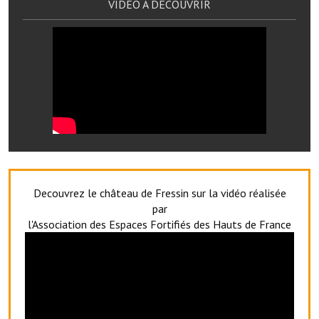
VIDEO A DECOUVRIR
Services publics communaux
Démarches administratives
Urbanisme
Biens à louer
Terrains et maisons à vendre
Etablissements scolaires
Equipements sportifs
Decouvrez le château de Fressin sur la vidéo réalisée
par
Bibliothèque
l'Association des Espaces Fortifiés des Hauts de France
Commerçants, artisans
Commerces et professions libérales
Exploitants agricoles