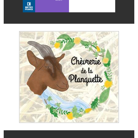
Les réseaux partenaires
L'association des maires
L'office de tourisme
Le conseil départemental
VILLE PRATIQUE
Services publics intercommunaux
Affaires scolaires, CCAS
Eaux, assainissement
France services
France Renov
Déchets ménagers, tri sélectif, encombrants