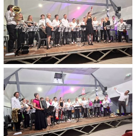
Démarches administratives
Projets et travaux en cours
Fêtes et manifestations
Numéros d'urgence
Terrains et maisons à vendre
VOTRE MAIRIE
Elus et agents
L'équipe municipale
Le personnel municipal
Les moyens financiers