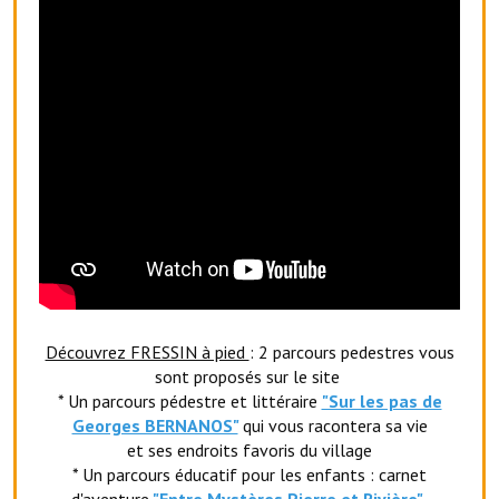
Artisans
Agents immobiliers
Réserver une salle
Salle Georges Delépine
Maison des services et des associations fressinoises
VILLE ACTIVE
Village culturel
La société musicale de l'Avenir Fressinois
Découvrez FRESSIN à pied
: 2 parcours pedestres vous
sont proposés sur le site
La troupe théâtrale de l'Avenir Fressinois
* Un parcours pédestre et littéraire
"Sur les pas de
Georges BERNANOS"
qui vous racontera sa vie
Les Amis du Patrimoine
et ses endroits favoris du village
* Un parcours éducatif pour les enfants : carnet
L'association du château