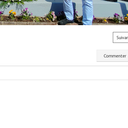
Suiva
C