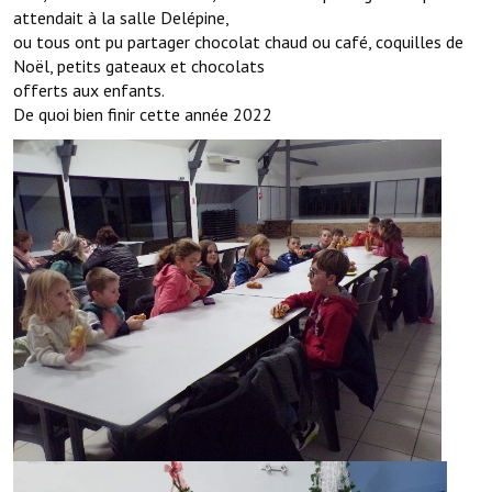
Note de synthèse financière
attendait à la salle Delépine,
ou tous ont pu partager chocolat chaud ou café, coquilles de
Rapport d'orientation budgétaire
Noël, petits gateaux et chocolats
offerts aux enfants.
Actions et projets
De quoi bien finir cette année 2022
Projets et travaux en cours
Procès verbaux des conseils municipaux
Communication
Le bulletin municipal : Fressinfo & Le Fressinois
Toutes les publications
Le village dans l'intercommunalité
Communauté de communes
Autres groupements