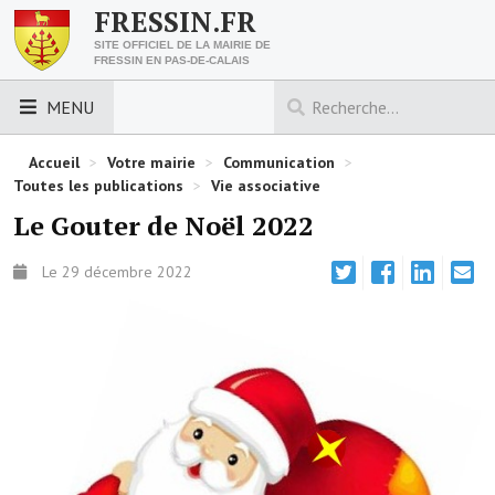
FRESSIN.FR
SITE OFFICIEL DE LA MAIRIE DE
FRESSIN EN PAS-DE-CALAIS
MENU
LES ESSENTIELS
Accueil
>
Votre mairie
>
Communication
>
Toutes les publications
>
Vie associative
Découvrez Fressin
Le Gouter de Noël 2022
Venir à Fressin
Le 29 décembre 2022
Urbanisme
Nous contacter
Horaires de la mairie
Les foulées fressinoises
ACCÈS RAPIDE