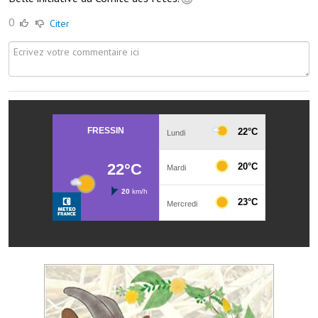
Services publics communaux
0
Citer
Démarches administratives
Urbanisme
Biens à louer
Terrains et maisons à vendre
Etablissements scolaires
Equipements sportifs
Bibliothèque
Commerçants, artisans
Commerces et professions libérales
Exploitants agricoles