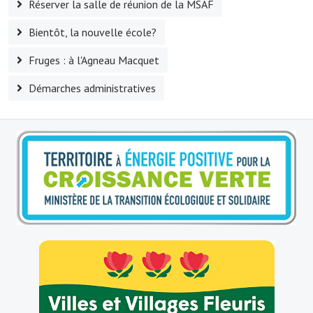
Réserver la salle de réunion de la MSAF
Village d'art
Bientôt, la nouvelle école?
Les sculptures du village
Fruges : à l'Agneau Macquet
Une église dans l'église
Démarches administratives
Fressin, cité verte et tourisme sportif
Le sentier de la Planquette
Fressin, lauréat village fleuri
Le sentier de découverte du village
Les foulées Fressinoises
Le parcours cyclo le soleil de satan
Acteurs du tourisme
Les étangs de Fressin