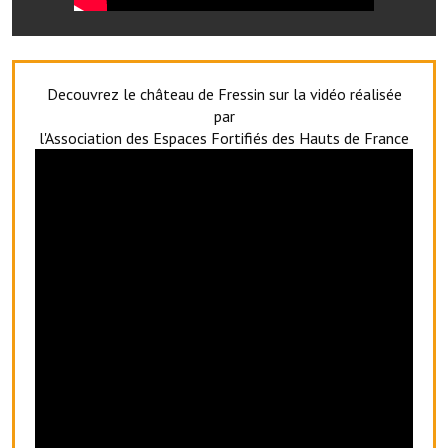
Le foyer rural
Le club de l'amitié
Decouvrez le château de Fressin sur la vidéo réalisée
Le comité des fêtes
par
l'Association des Espaces Fortifiés des Hauts de France
L'association Avotra-France
Le foyer de la Planquette
L'association des anciens combattants
L'association des anciens sapeurs-pompiers volontaires
Village sportif
L'US Crequy Fressin
La société de chasse
La société de pêche