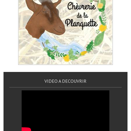
Artisans
Agents immobiliers
Réserver une salle
Salle Georges Delépine
Maison des services et des associations fressinoises
VILLE ACTIVE
Village culturel
VIDEO A DECOUVRIR
La société musicale de l'Avenir Fressinois
La troupe théâtrale de l'Avenir Fressinois
Les Amis du Patrimoine
L'association du château