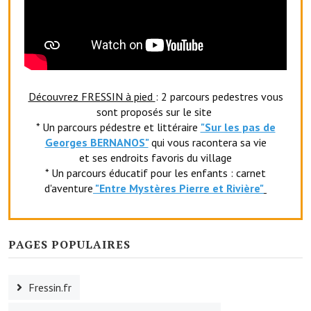
Le sport au foyer rural
Les foulées Fressinoises
Fêtes et manifestations
Découvrez FRESSIN à pied
: 2 parcours pedestres vous
Le calendrier annuel
sont proposés sur le site
* Un parcours pédestre et littéraire
"Sur les pas de
Liste et coordonnées des associations
Georges BERNANOS"
qui vous racontera sa vie
et ses endroits favoris du village
TOURISME, PATRIMOINE
* Un parcours éducatif pour les enfants : carnet
d'aventure
"Entr
e Mystères Pierre et Rivière"
Fressin, ville d'histoire
L'église
PAGES POPULAIRES
Les panneaux du patrimoine
Le château
Fressin.fr
Georges Bernanos