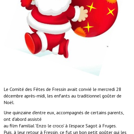
Démarches administratives
Projets et travaux en cours
Fêtes et manifestations
Numéros d'urgence
Terrains et maisons à vendre
VOTRE MAIRIE
Elus et agents
Le Comité des Fêtes de Fressin avait convié le mercredi 28
décembre après-midi, les enfants au traditionnel goûter de
L'équipe municipale
Noël.
Une quinzaine d'entre eux, accompagnés de certains parents,
Le personnel municipal
ont d'abord assisté
Les moyens financiers
au film familial 'Enzo le croco' à l'espace Sagot à Fruges.
Puis, à leur retour à Fressin, ce fut un bon petit goûter qui les