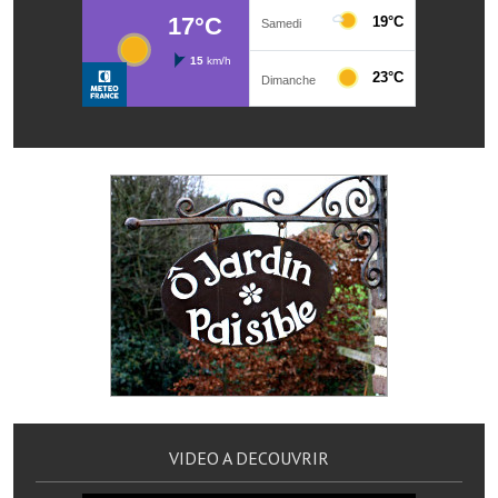
Note de synthèse financière
Rapport d'orientation budgétaire
Actions et projets
Projets et travaux en cours
Procès verbaux des conseils municipaux
Communication
Le bulletin municipal : Fressinfo & Le Fressinois
Toutes les publications
Le village dans l'intercommunalité
Communauté de communes
VIDEO A DECOUVRIR
Autres groupements