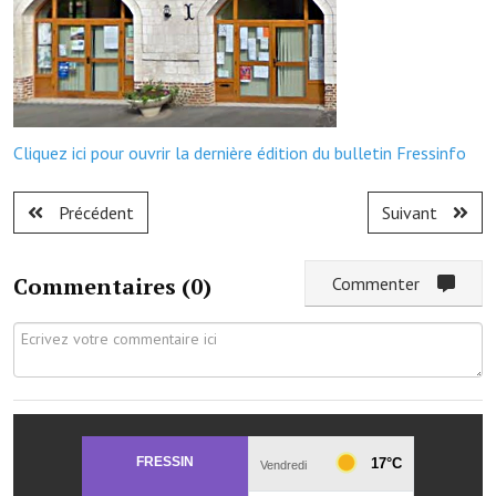
Démarches administratives
Projets et travaux en cours
Fêtes et manifestations
Cliquez ici pour ouvrir la dernière édition du bulletin Fressinfo
Numéros d'urgence
Précédent
Suivant
Terrains et maisons à vendre
VOTRE MAIRIE
Commentaires (
0
)
Commenter
Elus et agents
L'équipe municipale
Le personnel municipal
Les moyens financiers