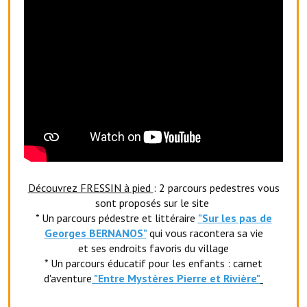
Services publics communaux
Démarches administratives
Urbanisme
Biens à louer
Terrains et maisons à vendre
Etablissements scolaires
Equipements sportifs
Découvrez FRESSIN à pied
: 2 parcours pedestres vous
sont proposés sur le site
Bibliothèque
* Un parcours pédestre et littéraire
"Sur les pas de
Georges BERNANOS"
qui vous racontera sa vie
Commerçants, artisans
et ses endroits favoris du village
Commerces et professions libérales
* Un parcours éducatif pour les enfants : carnet
d'aventure
"Entr
e Mystères Pierre et Rivière"
Exploitants agricoles