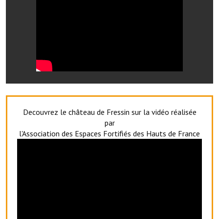
Les réseaux partenaires
L'association des maires
L'office de tourisme
Le conseil départemental
VILLE PRATIQUE
Services publics intercommunaux
Decouvrez le château de Fressin sur la vidéo réalisée
par
Affaires scolaires, CCAS
l'Association des Espaces Fortifiés des Hauts de France
Eaux, assainissement
France services
France Renov
Déchets ménagers, tri sélectif, encombrants