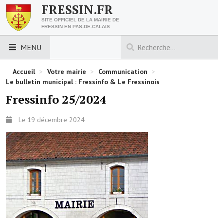
FRESSIN.FR
SITE OFFICIEL DE LA MAIRIE DE
FRESSIN EN PAS-DE-CALAIS
MENU
LES ESSENTIELS
Accueil
>
Votre mairie
>
Communication
>
Le bulletin municipal : Fressinfo & Le Fressinois
Découvrez Fressin
Fressinfo 25/2024
Venir à Fressin
Le 19 décembre 2024
Urbanisme
Nous contacter
Horaires de la mairie
Les foulées fressinoises
ACCÈS RAPIDE