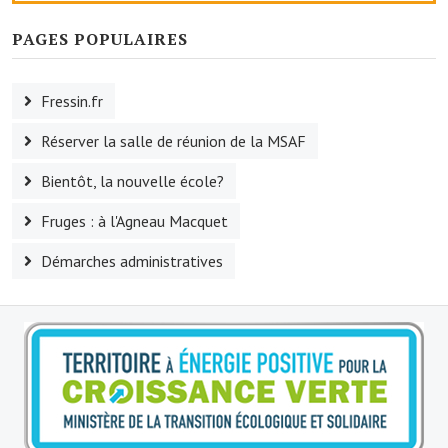
Artisans
PAGES POPULAIRES
Agents immobiliers
Réserver une salle
Fressin.fr
Salle Georges Delépine
Réserver la salle de réunion de la MSAF
Maison des services et des associations fressinoises
Bientôt, la nouvelle école?
Fruges : à l'Agneau Macquet
VILLE ACTIVE
Démarches administratives
Village culturel
La société musicale de l'Avenir Fressinois
La troupe théâtrale de l'Avenir Fressinois
Les Amis du Patrimoine
L'association du château