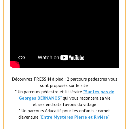
Services publics communaux
Démarches administratives
Urbanisme
Biens à louer
Terrains et maisons à vendre
Etablissements scolaires
Equipements sportifs
Découvrez FRESSIN à pied
: 2 parcours pedestres vous
sont proposés sur le site
Bibliothèque
* Un parcours pédestre et littéraire
"Sur les pas de
Georges BERNANOS"
qui vous racontera sa vie
Commerçants, artisans
et ses endroits favoris du village
Commerces et professions libérales
* Un parcours éducatif pour les enfants : carnet
d'aventure
"Entr
e Mystères Pierre et Rivière"
Exploitants agricoles