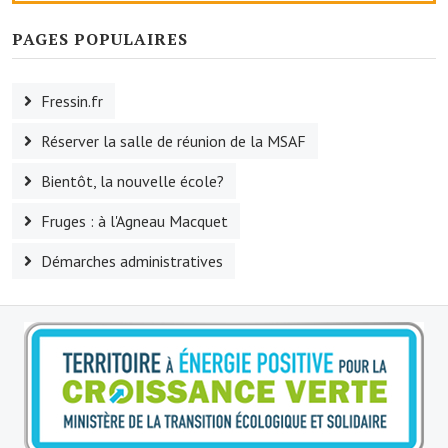
Artisans
PAGES POPULAIRES
Agents immobiliers
Réserver une salle
Fressin.fr
Salle Georges Delépine
Réserver la salle de réunion de la MSAF
Maison des services et des associations fressinoises
Bientôt, la nouvelle école?
Fruges : à l'Agneau Macquet
VILLE ACTIVE
Démarches administratives
Village culturel
La société musicale de l'Avenir Fressinois
La troupe théâtrale de l'Avenir Fressinois
Les Amis du Patrimoine
L'association du château