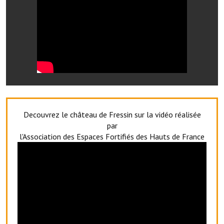
Les réseaux partenaires
L'association des maires
L'office de tourisme
Le conseil départemental
VILLE PRATIQUE
Services publics intercommunaux
Decouvrez le château de Fressin sur la vidéo réalisée
par
Affaires scolaires, CCAS
l'Association des Espaces Fortifiés des Hauts de France
Eaux, assainissement
France services
France Renov
Déchets ménagers, tri sélectif, encombrants