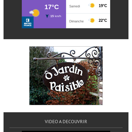
Note de synthèse financière
Rapport d'orientation budgétaire
Actions et projets
Projets et travaux en cours
Procès verbaux des conseils municipaux
Communication
Le bulletin municipal : Fressinfo & Le Fressinois
Toutes les publications
Le village dans l'intercommunalité
Communauté de communes
VIDEO A DECOUVRIR
Autres groupements