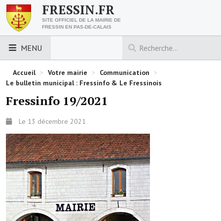
FRESSIN.FR
SITE OFFICIEL DE LA MAIRIE DE
FRESSIN EN PAS-DE-CALAIS
MENU
LES ESSENTIELS
Accueil
>
Votre mairie
>
Communication
>
Le bulletin municipal : Fressinfo & Le Fressinois
Découvrez Fressin
Fressinfo 19/2021
Venir à Fressin
Le 13 décembre 2021
Urbanisme
Nous contacter
Horaires de la mairie
Les foulées fressinoises
ACCÈS RAPIDE