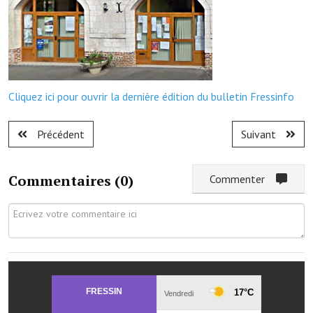
Démarches administratives
Projets et travaux en cours
Fêtes et manifestations
Cliquez ici pour ouvrir la dernière édition du bulletin Fressinfo
Numéros d'urgence
Précédent
Suivant
Terrains et maisons à vendre
VOTRE MAIRIE
Commentaires (
0
)
Commenter
Elus et agents
L'équipe municipale
Le personnel municipal
Les moyens financiers