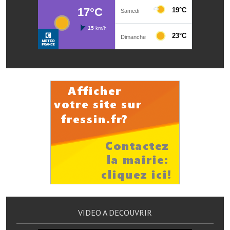
Note de synthèse financière
Rapport d'orientation budgétaire
Actions et projets
Projets et travaux en cours
Procès verbaux des conseils municipaux
Communication
Le bulletin municipal : Fressinfo & Le Fressinois
Toutes les publications
Le village dans l'intercommunalité
Communauté de communes
VIDEO A DECOUVRIR
Autres groupements