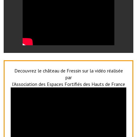
Les réseaux partenaires
L'association des maires
L'office de tourisme
Le conseil départemental
VILLE PRATIQUE
Services publics intercommunaux
Decouvrez le château de Fressin sur la vidéo réalisée
par
Affaires scolaires, CCAS
l'Association des Espaces Fortifiés des Hauts de France
Eaux, assainissement
France services
France Renov
Déchets ménagers, tri sélectif, encombrants