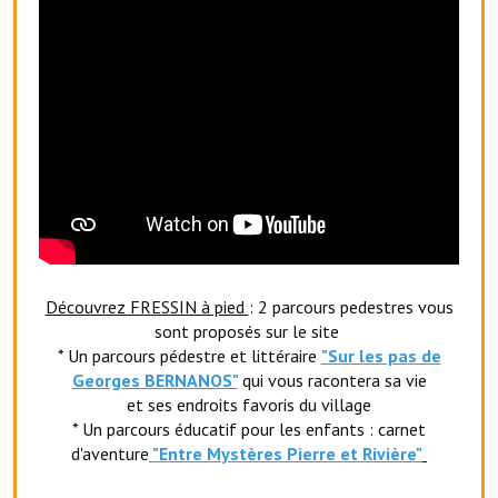
Services publics communaux
Démarches administratives
Urbanisme
Biens à louer
Terrains et maisons à vendre
Etablissements scolaires
Equipements sportifs
Découvrez FRESSIN à pied
: 2 parcours pedestres vous
sont proposés sur le site
Bibliothèque
* Un parcours pédestre et littéraire
"Sur les pas de
Georges BERNANOS"
qui vous racontera sa vie
Commerçants, artisans
et ses endroits favoris du village
Commerces et professions libérales
* Un parcours éducatif pour les enfants : carnet
d'aventure
"Entr
e Mystères Pierre et Rivière"
Exploitants agricoles