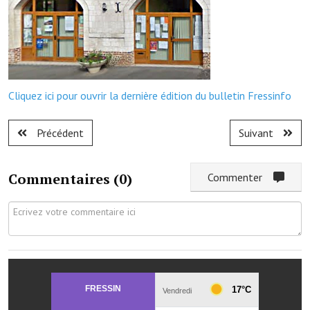
Démarches administratives
Projets et travaux en cours
Fêtes et manifestations
Cliquez ici pour ouvrir la dernière édition du bulletin Fressinfo
Numéros d'urgence
Précédent
Suivant
Terrains et maisons à vendre
VOTRE MAIRIE
Commentaires (
0
)
Commenter
Elus et agents
L'équipe municipale
Le personnel municipal
Les moyens financiers