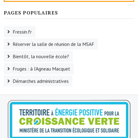
Artisans
PAGES POPULAIRES
Agents immobiliers
Réserver une salle
Fressin.fr
Salle Georges Delépine
Réserver la salle de réunion de la MSAF
Maison des services et des associations fressinoises
Bientôt, la nouvelle école?
VILLE ACTIVE
Fruges : à l'Agneau Macquet
Démarches administratives
Village culturel
La société musicale de l'Avenir Fressinois
La troupe théâtrale de l'Avenir Fressinois
Les Amis du Patrimoine
L'association du château