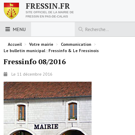
FRESSIN.FR
SITE OFFICIEL DE LA MAIRIE DE
FRESSIN EN PAS-DE-CALAIS
MENU
LES ESSENTIELS
Accueil
>
Votre mairie
>
Communication
>
Le bulletin municipal : Fressinfo & Le Fressinois
Découvrez Fressin
Fressinfo 08/2016
Venir à Fressin
Le 11 décembre 2016
Urbanisme
Nous contacter
Horaires de la mairie
Les foulées fressinoises
ACCÈS RAPIDE