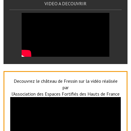
Les réseaux partenaires
VIDEO A DECOUVRIR
L'association des maires
L'office de tourisme
Le conseil départemental
VILLE PRATIQUE
Services publics intercommunaux
Affaires scolaires, CCAS
Decouvrez le château de Fressin sur la vidéo réalisée
par
Eaux, assainissement
l'Association des Espaces Fortifiés des Hauts de France
France services
France Renov
Déchets ménagers, tri sélectif, encombrants