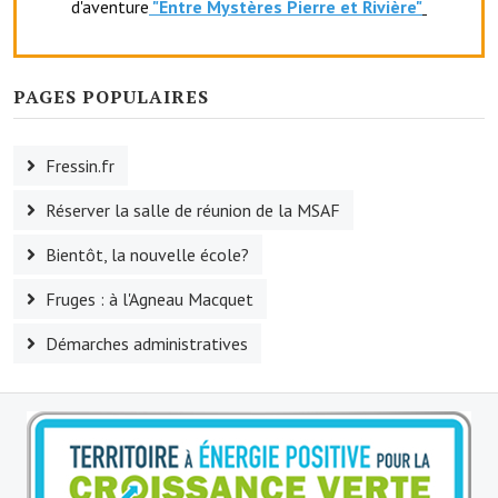
d'aventure
"Entr
e Mystères Pierre et Rivière"
Artisans
Agents immobiliers
PAGES POPULAIRES
Réserver une salle
Salle Georges Delépine
Fressin.fr
Maison des services et des associations fressinoises
Réserver la salle de réunion de la MSAF
VILLE ACTIVE
Bientôt, la nouvelle école?
Fruges : à l'Agneau Macquet
Village culturel
Démarches administratives
La société musicale de l'Avenir Fressinois
La troupe théâtrale de l'Avenir Fressinois
Les Amis du Patrimoine
L'association du château