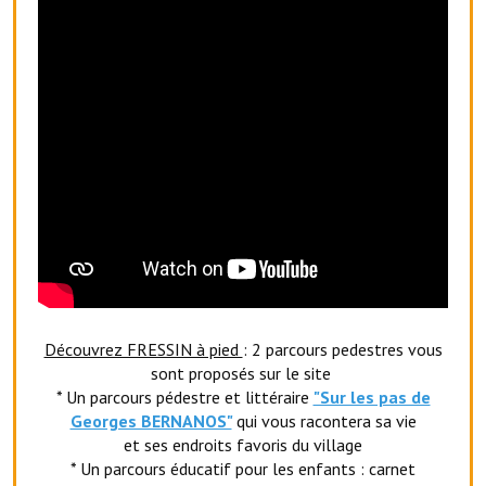
Services publics communaux
Démarches administratives
Urbanisme
Biens à louer
Terrains et maisons à vendre
Etablissements scolaires
Equipements sportifs
Bibliothèque
Découvrez FRESSIN à pied
: 2 parcours pedestres vous
Commerçants, artisans
sont proposés sur le site
* Un parcours pédestre et littéraire
"Sur les pas de
Commerces et professions libérales
Georges BERNANOS"
qui vous racontera sa vie
et ses endroits favoris du village
Exploitants agricoles
* Un parcours éducatif pour les enfants : carnet