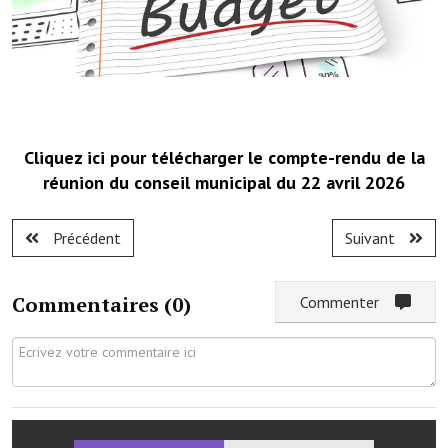
Démarches administratives
Projets et travaux en cours
Fêtes et manifestations
Cliquez ici pour télécharger le compte-rendu de la
Numéros d'urgence
réunion du conseil municipal du 22 avril 2026
Terrains et maisons à vendre
Précédent
Suivant
VOTRE MAIRIE
Elus et agents
Commentaires (
0
)
Commenter
L'équipe municipale
Le personnel municipal
Les moyens financiers