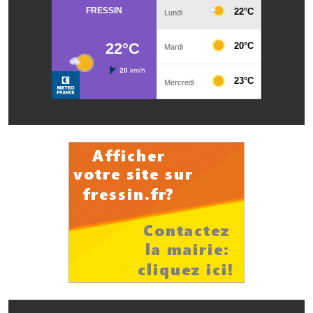
Note de synthèse financière
Rapport d'orientation budgétaire
Actions et projets
Projets et travaux en cours
Procès verbaux des conseils municipaux
Communication
Le bulletin municipal : Fressinfo & Le Fressinois
Toutes les publications
Le village dans l'intercommunalité
Communauté de communes
Autres groupements