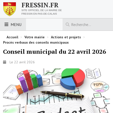
FRESSIN.FR
SITE OFFICIEL DE LA MAIRIE DE
FRESSIN EN PAS-DE-CALAIS
MENU
LES ESSENTIELS
Accueil
>
Votre mairie
>
Actions et projets
>
Procès verbaux des conseils municipaux
Découvrez Fressin
Conseil municipal du 22 avril 2026
Venir à Fressin
Le 22 avril 2026
Urbanisme
Nous contacter
Horaires de la mairie
Les foulées fressinoises
ACCÈS RAPIDE