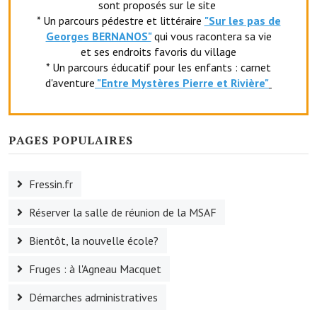
sont proposés sur le site
Artisans
* Un parcours pédestre et littéraire
"Sur les pas de
Georges BERNANOS"
qui vous racontera sa vie
Agents immobiliers
et ses endroits favoris du village
* Un parcours éducatif pour les enfants : carnet
Réserver une salle
d'aventure
"Entr
e Mystères Pierre et Rivière"
Salle Georges Delépine
Maison des services et des associations fressinoises
PAGES POPULAIRES
VILLE ACTIVE
Fressin.fr
Village culturel
Réserver la salle de réunion de la MSAF
La société musicale de l'Avenir Fressinois
Bientôt, la nouvelle école?
La troupe théâtrale de l'Avenir Fressinois
Fruges : à l'Agneau Macquet
Les Amis du Patrimoine
Démarches administratives
L'association du château