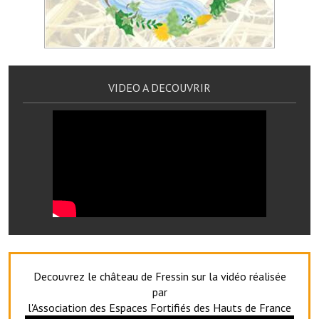
Les réseaux partenaires
L'association des maires
L'office de tourisme
VIDEO A DECOUVRIR
Le conseil départemental
VILLE PRATIQUE
Services publics intercommunaux
Affaires scolaires, CCAS
Eaux, assainissement
France services
France Renov
Decouvrez le château de Fressin sur la vidéo réalisée
par
Déchets ménagers, tri sélectif, encombrants
l'Association des Espaces Fortifiés des Hauts de France