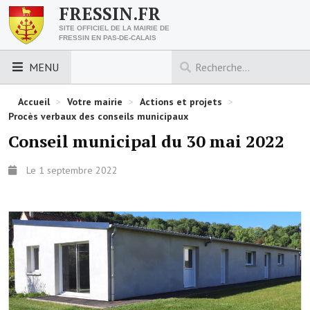
FRESSIN.FR
SITE OFFICIEL DE LA MAIRIE DE
FRESSIN EN PAS-DE-CALAIS
MENU
LES ESSENTIELS
Accueil
>
Votre mairie
>
Actions et projets
>
Procès verbaux des conseils municipaux
Découvrez Fressin
Conseil municipal du 30 mai 2022
Venir à Fressin
Le 1 septembre 2022
Urbanisme
Nous contacter
Horaires de la mairie
Les foulées fressinoises
ACCÈS RAPIDE