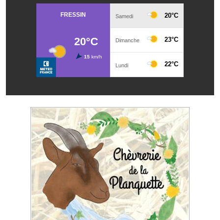
Note de synthèse financière
Rapport d'orientation budgétaire
Actions et projets
Projets et travaux en cours
Procès verbaux des conseils municipaux
Communication
Le bulletin municipal : Fressinfo & Le Fressinois
Toutes les publications
Le village dans l'intercommunalité
Communauté de communes
Autres groupements