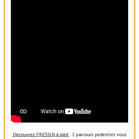
Services publics communaux
Démarches administratives
Urbanisme
Biens à louer
Terrains et maisons à vendre
Etablissements scolaires
Equipements sportifs
Bibliothèque
Commerçants, artisans
Commerces et professions libérales
Exploitants agricoles
Découvrez FRESSIN à pied
: 2 parcours pedestres vous