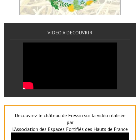
Les réseaux partenaires
L'association des maires
L'office de tourisme
VIDEO A DECOUVRIR
Le conseil départemental
VILLE PRATIQUE
Services publics intercommunaux
Affaires scolaires, CCAS
Eaux, assainissement
France services
Decouvrez le château de Fressin sur la vidéo réalisée
France Renov
par
l'Association des Espaces Fortifiés des Hauts de France
Déchets ménagers, tri sélectif, encombrants