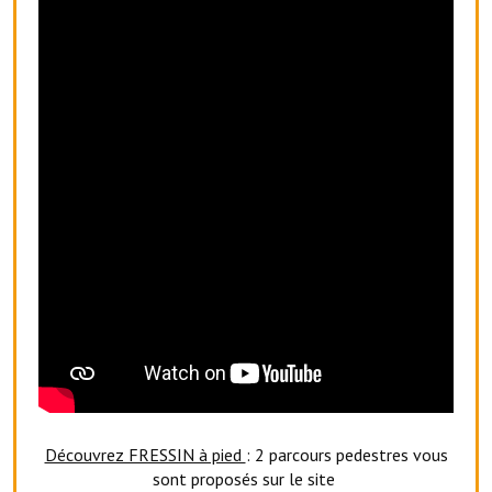
Services publics communaux
Démarches administratives
Urbanisme
Biens à louer
Terrains et maisons à vendre
Etablissements scolaires
Equipements sportifs
Bibliothèque
Commerçants, artisans
Commerces et professions libérales
Découvrez FRESSIN à pied
: 2 parcours pedestres vous
Exploitants agricoles
sont proposés sur le site