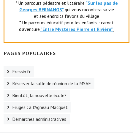
* Un parcours pédestre et littéraire
"Sur les pas de
Artisans
Georges BERNANOS"
qui vous racontera sa vie
et ses endroits favoris du village
Agents immobiliers
* Un parcours éducatif pour les enfants : carnet
Réserver une salle
d'aventure
"Entr
e Mystères Pierre et Rivière"
Salle Georges Delépine
PAGES POPULAIRES
Maison des services et des associations fressinoises
VILLE ACTIVE
Fressin.fr
Village culturel
Réserver la salle de réunion de la MSAF
La société musicale de l'Avenir Fressinois
Bientôt, la nouvelle école?
La troupe théâtrale de l'Avenir Fressinois
Fruges : à l'Agneau Macquet
Les Amis du Patrimoine
Démarches administratives
L'association du château