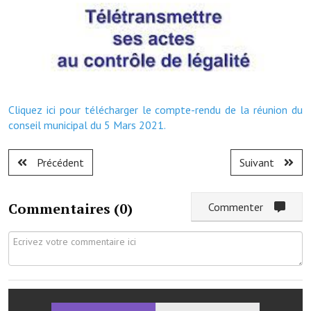
Démarches administratives
Projets et travaux en cours
Fêtes et manifestations
Cliquez ici pour télécharger le compte-rendu de la réunion du
Numéros d'urgence
conseil municipal du 5 Mars 2021.
Terrains et maisons à vendre
Précédent
Suivant
VOTRE MAIRIE
Commentaires (
0
)
Elus et agents
Commenter
L'équipe municipale
Le personnel municipal
Les moyens financiers