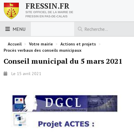
FRESSIN.FR
SITE OFFICIEL DE LA MAIRIE DE
FRESSIN EN PAS-DE-CALAIS
MENU
LES ESSENTIELS
Accueil
>
Votre mairie
>
Actions et projets
>
Procès verbaux des conseils municipaux
Découvrez Fressin
Conseil municipal du 5 mars 2021
Venir à Fressin
Le 15 avril 2021
Urbanisme
Nous contacter
Horaires de la mairie
Les foulées fressinoises
ACCÈS RAPIDE