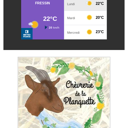
Note de synthèse financière
Rapport d'orientation budgétaire
Actions et projets
Projets et travaux en cours
Procès verbaux des conseils municipaux
Communication
Le bulletin municipal : Fressinfo & Le Fressinois
Toutes les publications
Le village dans l'intercommunalité
Communauté de communes
Autres groupements