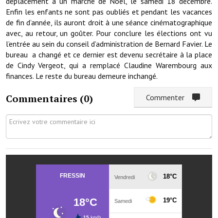
déplacement à un marché de Noël, le samedi 18 décembre.
Note de synthèse financière
Enfin les enfants ne sont pas oubliés et pendant les vacances
de fin d’année, ils auront droit à une séance cinématographique
Rapport d'orientation budgétaire
avec, au retour, un goûter. Pour conclure les élections ont vu
l’entrée au sein du conseil d’administration de Bernard Favier. Le
Actions et projets
bureau a changé et ce dernier est devenu secrétaire à la place
Projets et travaux en cours
de Cindy Vergeot, qui a remplacé Claudine Warembourg aux
finances. Le reste du bureau demeure inchangé.
Procès verbaux des conseils municipaux
Commentaires (
0
)
Commenter
Communication
Le bulletin municipal : Fressinfo & Le Fressinois
Toutes les publications
Le village dans l'intercommunalité
Communauté de communes
Autres groupements