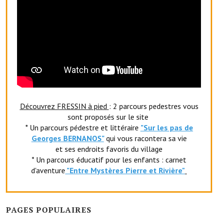
Artisans
Agents immobiliers
Réserver une salle
Salle Georges Delépine
Maison des services et des associations fressinoises
Découvrez FRESSIN à pied
: 2 parcours pedestres vous
VILLE ACTIVE
sont proposés sur le site
* Un parcours pédestre et littéraire
"Sur les pas de
Village culturel
Georges BERNANOS"
qui vous racontera sa vie
et ses endroits favoris du village
La société musicale de l'Avenir Fressinois
* Un parcours éducatif pour les enfants : carnet
d'aventure
"Entr
e Mystères Pierre et Rivière"
La troupe théâtrale de l'Avenir Fressinois
Les Amis du Patrimoine
PAGES POPULAIRES
L'association du château