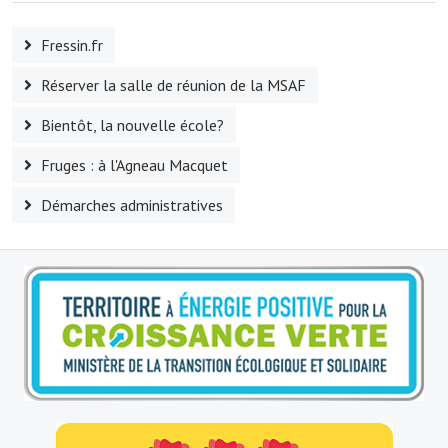
Le foyer rural
Fressin.fr
Le club de l'amitié
Réserver la salle de réunion de la MSAF
Le comité des fêtes
Bientôt, la nouvelle école?
L'association Avotra-France
Fruges : à l'Agneau Macquet
Le foyer de la Planquette
Démarches administratives
L'association des anciens combattants
L'association des anciens sapeurs-pompiers volontaires
Village sportif
L'US Crequy Fressin
La société de chasse
La société de pêche