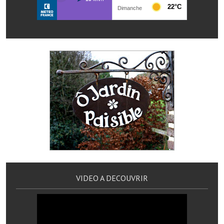
Les réseaux partenaires
L'association des maires
L'office de tourisme
Le conseil départemental
VILLE PRATIQUE
Services publics intercommunaux
Affaires scolaires, CCAS
Eaux, assainissement
France services
VIDEO A DECOUVRIR
France Renov
Déchets ménagers, tri sélectif, encombrants