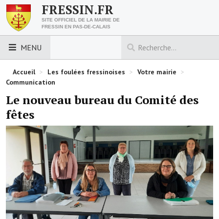
FRESSIN.FR
SITE OFFICIEL DE LA MAIRIE DE
FRESSIN EN PAS-DE-CALAIS
MENU
LES ESSENTIELS
Accueil
>
Les foulées fressinoises
>
Votre mairie
>
Communication
Découvrez Fressin
Le nouveau bureau du Comité des
fêtes
Venir à Fressin
Urbanisme
Nous contacter
Horaires de la mairie
Les foulées fressinoises
ACCÈS RAPIDE