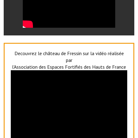
Services publics communaux
Démarches administratives
Urbanisme
Biens à louer
Decouvrez le château de Fressin sur la vidéo réalisée
Terrains et maisons à vendre
par
l'Association des Espaces Fortifiés des Hauts de France
Etablissements scolaires
Equipements sportifs
Bibliothèque
Commerçants, artisans
Commerces et professions libérales
Exploitants agricoles