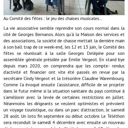
Démarches administratives
Au Comité des fêtes : le jeu des chaises musicales...
Projets et travaux en cours
La vie associative semble reprendre son cours normal dans la
cité de Georges Bernanos. Alors qu’à la Maison des services et
Fêtes et manifestations
des associations, la société de chasse mettait la dernière main
à son ball trap de ce week-end, les 12 et 13 juin, le Comité des
Numéros d'urgence
fêtes se réunissait à la salle Georges Delépine pour son
Terrains et maisons à vendre
assemblée générale présidée par Emilie Vergeot. En stand bye
depuis mars 2020, on comprendra que les compte- rendus
VOTRE MAIRIE
d’activité et financier ont vite été passés en revue par la
secrétaire Cindy Vergeot et la trésorière Claudine Warembourg.
Comme l’a évoqué ensuite l’assistance, difficile de se projeter
Elus et agents
dans le futur même si la situation sanitaire du pays continue à
L'équipe municipale
s’améliorer avec la levée de certaines restrictions en juillet.
Néanmoins les dirigeants se veulent optimistes et prévoient
Le personnel municipal
un voyage touristique, ou dans un parc d’attraction, le samedi
28 août. Un loto fin septembre ou début octobre. Le Téléthon
Les moyens financiers
sera reconduit le samedi 4 décembre avec ensuite un nouveau