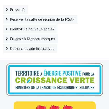
Le foyer rural
Fressin.fr
Le club de l'amitié
Réserver la salle de réunion de la MSAF
Le comité des fêtes
Bientôt, la nouvelle école?
L'association Avotra-France
Fruges : à l'Agneau Macquet
Le foyer de la Planquette
Démarches administratives
L'association des anciens combattants
L'association des anciens sapeurs-pompiers volontaires
Village sportif
L'US Crequy Fressin
La société de chasse
La société de pêche