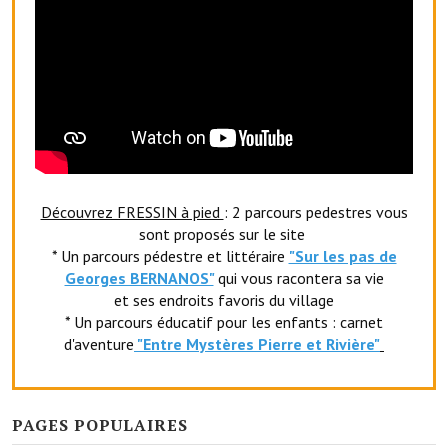
Artisans
Agents immobiliers
Réserver une salle
Salle Georges Delépine
Maison des services et des associations fressinoises
Découvrez FRESSIN à pied
: 2 parcours pedestres vous
VILLE ACTIVE
sont proposés sur le site
* Un parcours pédestre et littéraire
"Sur les pas de
Village culturel
Georges BERNANOS"
qui vous racontera sa vie
et ses endroits favoris du village
La société musicale de l'Avenir Fressinois
* Un parcours éducatif pour les enfants : carnet
d'aventure
"Entr
e Mystères Pierre et Rivière"
La troupe théâtrale de l'Avenir Fressinois
Les Amis du Patrimoine
PAGES POPULAIRES
L'association du château