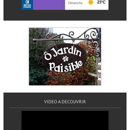
Les réseaux partenaires
L'association des maires
L'office de tourisme
Le conseil départemental
VILLE PRATIQUE
Services publics intercommunaux
Affaires scolaires, CCAS
Eaux, assainissement
France services
VIDEO A DECOUVRIR
France Renov
Déchets ménagers, tri sélectif, encombrants