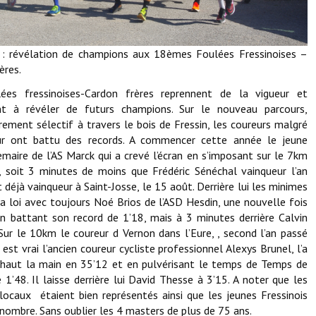
Démarches administratives
: révélation de champions aux 18èmes Foulées Fressinoises –
Projets et travaux en cours
ères.
Fêtes et manifestations
ées fressinoises-Cardon frères reprennent de la vigueur et
nt à révéler de futurs champions. Sur le nouveau parcours,
Numéros d'urgence
èrement sélectif à travers le bois de Fressin, les coureurs malgré
ur ont battu des records. A commencer cette année le jeune
Terrains et maisons à vendre
maire de l’AS Marck qui a crevé l’écran en s’imposant sur le 7km
, soit 3 minutes de moins que Frédéric Sénéchal vainqueur l’an
VOTRE MAIRIE
Et déjà vainqueur à Saint-Josse, le 15 août. Derrière lui les minimes
la loi avec toujours Noé Brios de l’ASD Hesdin, une nouvelle fois
Elus et agents
n battant son record de 1’18, mais à 3 minutes derrière Calvin
Sur le 10km le coureur d Vernon dans l’Eure, , second l’an passé
L'équipe municipale
l est vrai l’ancien coureur cycliste professionnel Alexys Brunel, l’a
haut la main en 35’12 et en pulvérisant le temps de Temps de
Le personnel municipal
 1’48. Il laisse derrière lui David Thesse à 3’15. A noter que les
locaux étaient bien représentés ainsi que les jeunes Fressinois
Les moyens financiers
nombre. Sans oublier les 4 masters de plus de 75 ans.