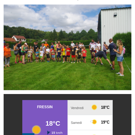
Note de synthèse financière
Rapport d'orientation budgétaire
Actions et projets
Projets et travaux en cours
Procès verbaux des conseils municipaux
Communication
Le bulletin municipal : Fressinfo & Le Fressinois
Toutes les publications
Le village dans l'intercommunalité
Communauté de communes
Autres groupements