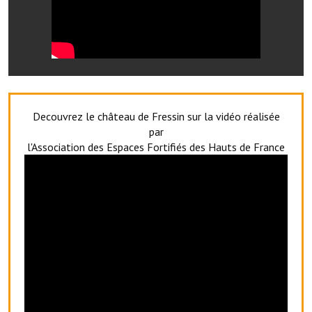
Services publics communaux
Démarches administratives
Urbanisme
Biens à louer
Decouvrez le château de Fressin sur la vidéo réalisée
Terrains et maisons à vendre
par
l'Association des Espaces Fortifiés des Hauts de France
Etablissements scolaires
Equipements sportifs
Bibliothèque
Commerçants, artisans
Commerces et professions libérales
Exploitants agricoles