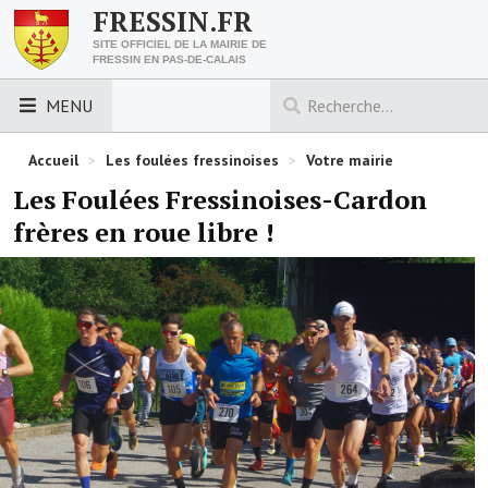
FRESSIN.FR
SITE OFFICIEL DE LA MAIRIE DE
FRESSIN EN PAS-DE-CALAIS
MENU
LES ESSENTIELS
Accueil
>
Les foulées fressinoises
>
Votre mairie
Les Foulées Fressinoises-Cardon
Découvrez Fressin
frères en roue libre !
Venir à Fressin
Urbanisme
Nous contacter
Horaires de la mairie
Les foulées fressinoises
ACCÈS RAPIDE