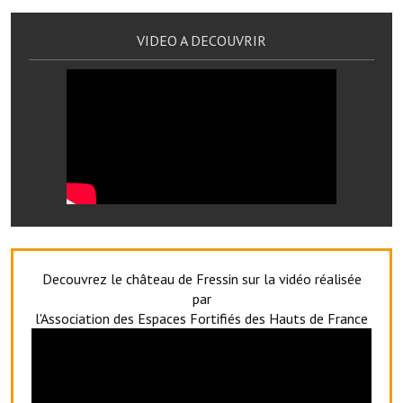
Note de synthèse financière
VIDEO A DECOUVRIR
Rapport d'orientation budgétaire
Actions et projets
Projets et travaux en cours
Procès verbaux des conseils municipaux
Communication
Le bulletin municipal : Fressinfo & Le Fressinois
Toutes les publications
Decouvrez le château de Fressin sur la vidéo réalisée
par
Le village dans l'intercommunalité
l'Association des Espaces Fortifiés des Hauts de France
Communauté de communes
Autres groupements