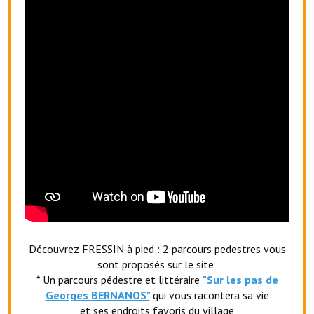
Les réseaux partenaires
L'association des maires
L'office de tourisme
Le conseil départemental
VILLE PRATIQUE
Services publics intercommunaux
Affaires scolaires, CCAS
Eaux, assainissement
France services
Découvrez FRESSIN à pied
: 2 parcours pedestres vous
sont proposés sur le site
France Renov
* Un parcours pédestre et littéraire
"Sur les pas de
Georges BERNANOS"
qui vous racontera sa vie
Déchets ménagers, tri sélectif, encombrants
et ses endroits favoris du village