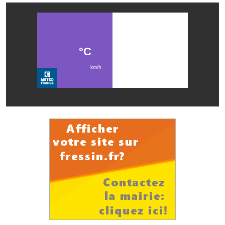
Démarches administratives
Projets et travaux en cours
Fêtes et manifestations
Numéros d'urgence
Terrains et maisons à vendre
VOTRE MAIRIE
Elus et agents
L'équipe municipale
Le personnel municipal
Les moyens financiers