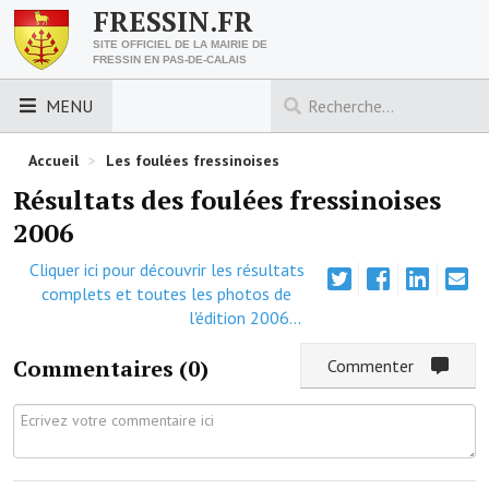
FRESSIN.FR
SITE OFFICIEL DE LA MAIRIE DE
FRESSIN EN PAS-DE-CALAIS
MENU
LES ESSENTIELS
Accueil
>
Les foulées fressinoises
Résultats des foulées fressinoises
Découvrez Fressin
2006
Venir à Fressin
Cliquer ici pour découvrir les résultats
complets et toutes les photos de
Urbanisme
l'édition 2006...
Nous contacter
Commentaires (
0
)
Commenter
Horaires de la mairie
Les foulées fressinoises
ACCÈS RAPIDE